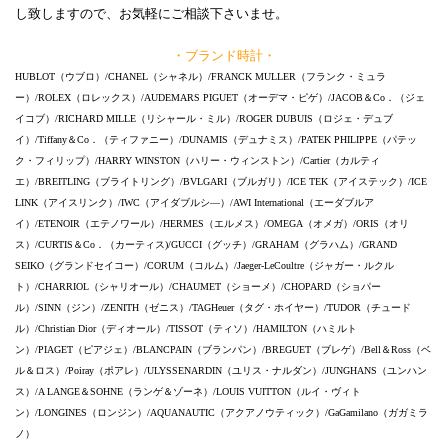
し致しますので、お気軽にご相談下さいませ。
・ブランド時計・
HUBLOT（ウブロ）/CHANEL（シャネル）/FRANCK MULLER（フランク・ミュラ
ー）/ROLEX（ロレックス）/AUDEMARS PIGUET（オーデマ・ピゲ）/JACOB＆Co．（ジェ
イコブ）/RICHARD MILLE（リシャール・ミル）/ROGER DUBUIS（ロジェ・デュブ
イ）/Tiffany＆Co．（ティファニー）/DUNAMIS（デュナミス）/PATEK PHILIPPE（パテッ
ク・フィリップ）/HARRY WINSTON（ハリー・ウィンストン）/Cartier（カルティ
エ）/BREITLING（ブライトリング）/BVLGARI（ブルガリ）/ICE TEK（アイステック）/ICE
LINK（アイスリンク）/IWC（アイダブルシ―）/AWI International（エーダブルア
イ）/ETENOIR（エテノワール）/HERMES（エルメス）/OMEGA（オメガ）/ORIS（オリ
ス）/CURTIS＆Co．（カーティス)/GUCCI（グッチ）/GRAHAM（グラハム）/GRAND
SEIKO（グランドセイコー）/CORUM（コルム）/Jaeger-LeCoultre（ジャガー・ルクル
ト）/CHARRIOL（シャリオール）/CHAUMET（ショーメ）/CHOPARD（ショパー
ル）/SINN（ジン）/ZENITH（ゼニス）/TAGHeuer（タグ・ホイヤー）/TUDOR（チュード
ル）/Christian Dior（ディオール）/TISSOT（ティソ）/HAMILTON（ハミルト
ン）/PIAGET（ピアジェ）/BLANCPAIN（ブランパン）/BREGUET（ブレゲ）/Bell＆Ross（ベ
ル＆ロス）/Poiray（ポアレ）/ULYSSENARDIN（ユリス・ナルダン）/JUNGHANS（ユンハン
ス）/A LANGE＆SOHNE（ランゲ＆ゾーネ）/LOUIS VUITTON（ルイ・ヴィト
ン）/LONGINES（ロンジン）/AQUANAUTIC（アクアノウティック）/GaGamilano（ガガミラ
ノ）