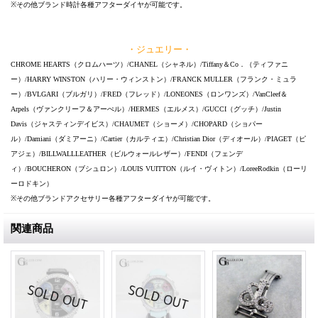
※その他ブランド時計各種アフターダイヤが可能です。
・ジュエリー・
CHROME HEARTS（クロムハーツ）/CHANEL（シャネル）/Tiffany＆Co．（ティファニ
ー）/HARRY WINSTON（ハリー・ウィンストン）/FRANCK MULLER（フランク・ミュラ
ー）/BVLGARI（ブルガリ）/FRED（フレッド）/LONEONES（ロンワンズ）/VanCleef＆
Arpels（ヴァンクリーフ＆アーぺル）/HERMES（エルメス）/GUCCI（グッチ）/Justin
Davis（ジャスティンデイビス）/CHAUMET（ショーメ）/CHOPARD（ショパー
ル）/Damiani（ダミアーニ）/Cartier（カルティエ）/Christian Dior（ディオール）/PIAGET（ピ
アジェ）/BILLWALLLEATHER（ビルウォールレザー）/FENDI（フェンデ
ィ）/BOUCHERON（ブシュロン）/LOUIS VUITTON（ルイ・ヴィトン）/LoreeRodkin（ローリ
ーロドキン）
※その他ブランドアクセサリー各種アフターダイヤが可能です。
関連商品