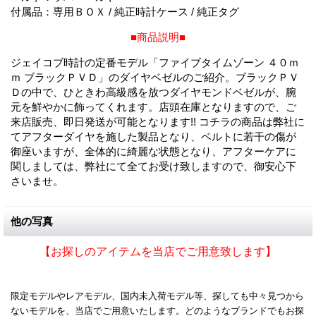
付属品：専用ＢＯＸ / 純正時計ケース / 純正タグ
■商品説明■
ジェイコブ時計の定番モデル「ファイブタイムゾーン ４０ｍ
ｍ ブラックＰＶＤ」のダイヤベゼルのご紹介。ブラックＰＶ
Ｄの中で、ひときわ高級感を放つダイヤモンドベゼルが、腕
元を鮮やかに飾ってくれます。店頭在庫となりますので、ご
来店販売、即日発送が可能となります!! コチラの商品は弊社に
てアフターダイヤを施した製品となり、ベルトに若干の傷が
御座いますが、全体的に綺麗な状態となり、アフターケアに
関しましては、弊社にて全てお受け致しますので、御安心下
さいませ。
他の写真
【お探しのアイテムを当店でご用意致します】
限定モデルやレアモデル、国内未入荷モデル等、探しても中々見つから
ないモデルを、当店でご用意いたします。どのようなブランドでもお探