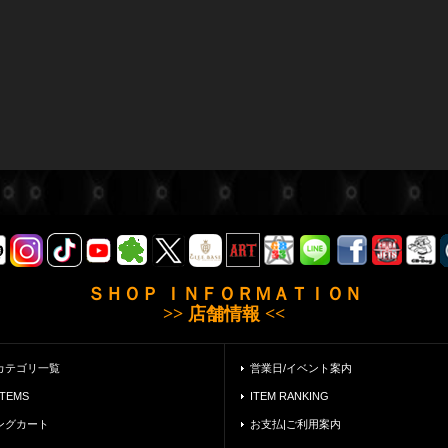
ＳＨＯＰ ＩＮＦＯＲＭＡＴＩＯＮ
>> 店舗情報 <<
カテゴリ一覧
営業日/イベント案内
ITEMS
ITEM RANKING
ングカート
お支払|ご利用案内