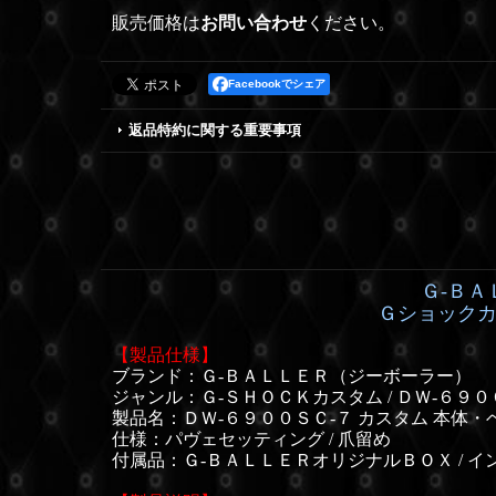
販売価格は
お問い合わせ
ください。
Facebookでシェア
返品特約に関する重要事項
Ｇ-ＢＡ
Ｇショックカ
【製品仕様】
ブランド：Ｇ-ＢＡＬＬＥＲ（ジーボーラー）
ジャンル：Ｇ-ＳＨＯＣＫカスタム / ＤＷ-６９
製品名：ＤＷ-６９００ＳＣ-７ カスタム 本体・
仕様：パヴェセッティング /
爪留め
付属品：Ｇ-ＢＡＬＬＥＲオリジナルＢＯＸ / イン