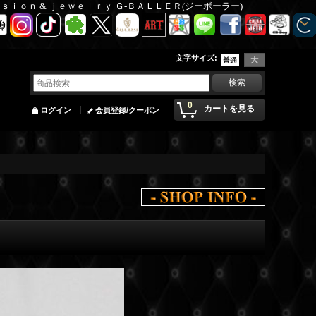
Ｆａｓｉｏｎ & ｊｅｗｅｌｒｙ Ｇ-ＢＡＬＬＥＲ(ジーボーラー)
文字サイズ
:
0
カートを見る
ログイン
会員登録/クーポン