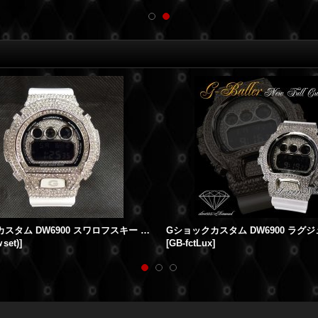
G-SHOCKカスタム DW6900 スワロフスキー カスタムSET
set)
]
[
GB-fctLux
]