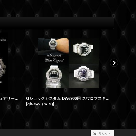
Gショックカスタム DW6900 ラグジュアリーライン フルカスタム
Gショックカスタム DW6900用 スワロフスキーカスタムベゼル
[
gb-sw-（ｗｃ)
]
[
6900sc7-
リセット