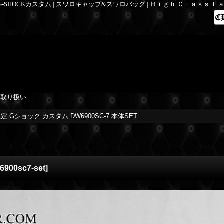
 G-SHOCKカスタム | スワロキャップ&スワロバッグ | Ｈｉｇｈ Ｃｌａｓｓ 
を取り扱い
定 Gショック カスタム DW6900SC-7 本体SET
6900sc7-set
]