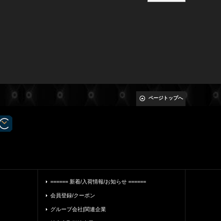
ページトップへ
====== 新着/入荷情報/お知らせ ======
会員登録/クーポン
グループ会社|関連企業