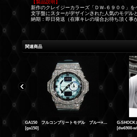
【製品説明】
新作のクレイジーカラーズ「ＤＷ-６９００」を
文字盤にスターがデザインされた人気のモデル
納期：即日発送（在庫キレの場合お待ち頂く事
関連商品
タムSET
GA150 フルコンプリートモデル ブルー×ホワイト カスタム，フルセット販売！！ウブロ メンズ腕時計
[
ga150
]
[
dw6900-w