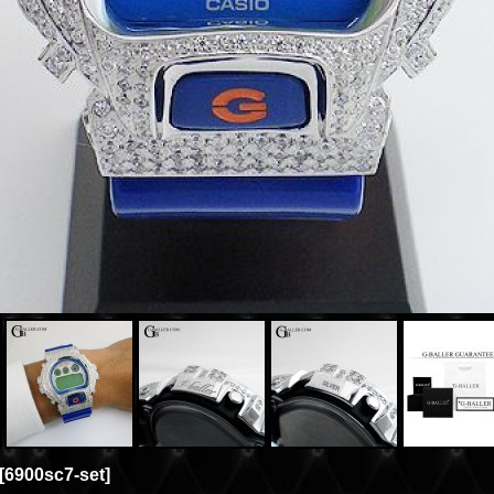
[
6900sc7-set
]