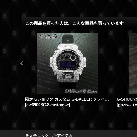
この商品を買った人は、こんな商品も買っています
限定 Gショック カスタム G-BALLER クレイジーカラーズ 星 インデックス DW-6900SC-8
[
dw6900SC-8-custom-w
]
[
gb-sw-（ｗ
最近チェックしたアイテム