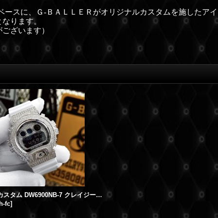
ベースに、Ｇ-ＢＡＬＬＥＲがオリジナルカスタムを施したア
となります。
がございます）
G-SHOCKカスタム DW6900NB-7 クレイジーカラーズ ホワイト フルカスタム
h-fc
]