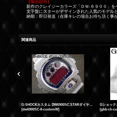
【製品説明】
新作のクレイジーカラーズ「ＤＷ-６９００」を
文字盤にスターがデザインされた人気のモデル
納期：即日発送（在庫キレの場合お待ち頂く事
関連商品
AppleWatchカスタム ダイヤケース Series1~3対応
G-SHOCKカスタム DW6900SC STARダイヤル カスタム限定
[
dw6900SC-8-customW
]
[
gbb-ch-c