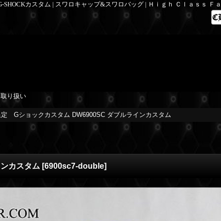
 G-SHOCKカスタム | スワロキャップ&スワロバッグ | Ｈｉｇｈ Ｃｌａｓｓ 
を取り扱い
限定 Gショックカスタム DW6900SC ダブルラインカスタム
インカスタム
[
6900sc7-double
]