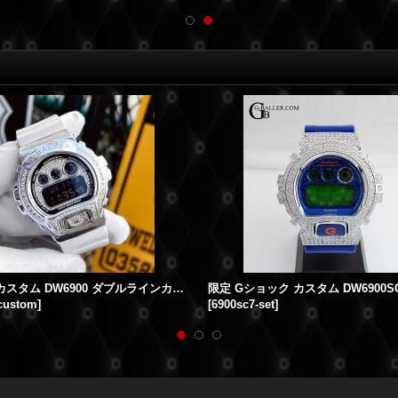
G-SHOCKカスタム DW6900 ダブルラインカスタム
-custom
]
[
6900sc7-set
]