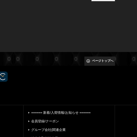
ページトップへ
====== 新着/入荷情報/お知らせ ======
会員登録/クーポン
グループ会社|関連企業