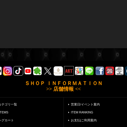
ＳＨＯＰ ＩＮＦＯＲＭＡＴＩＯＮ
>> 店舗情報 <<
カテゴリ一覧
営業日/イベント案内
ITEMS
ITEM RANKING
ングカート
お支払|ご利用案内