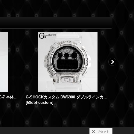
限定 Gショック カスタム DW6900SC-7 本体SET
G-SHOCKカスタム DW6900 ダブルラインカスタム
[
69dbl-custom
]
[
GB-fullct
]
リセット