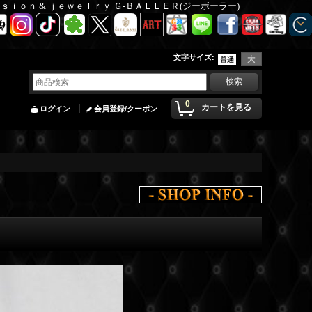
Ｆａｓｉｏｎ & ｊｅｗｅｌｒｙ Ｇ-ＢＡＬＬＥＲ(ジーボーラー)
文字サイズ
:
0
カートを見る
ログイン
会員登録/クーポン