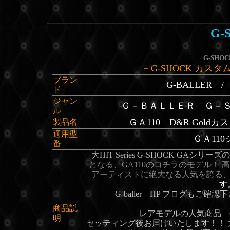
G-
G-SH
－G-SHOCK カスタ
ブラン
G-BALLER
ド
ジャン
Ｇ－ＢＡＬＬＥＲ Ｇ－
ル
ＧＡ110 D&R Gold
製品名
適用型
ＧＡ
11
番
大HIT Series G-SHOCK GA
となる、GA110のコチラのモデル！ 
アーティストに絶大なる人気を誇る
す
G-baller HP ブログもご確認
商品説
レアモデルの人気商品 G
明
セッティング後お届けいたします！！ 大HI