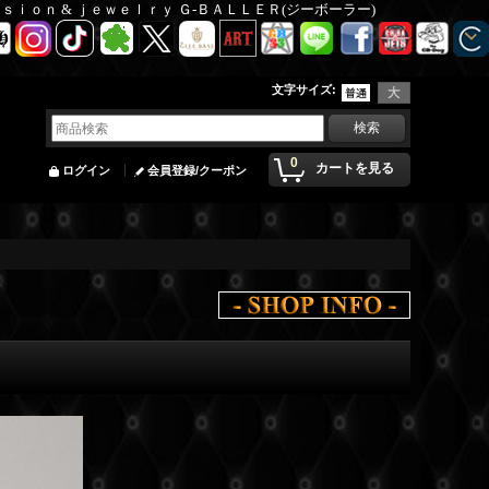
Ｆａｓｉｏｎ & ｊｅｗｅｌｒｙ Ｇ-ＢＡＬＬＥＲ(ジーボーラー)
文字サイズ
:
0
カートを見る
ログイン
会員登録/クーポン