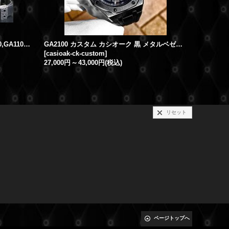
G-SHOCKカスタム パーツ GA100,GA110対応 カスタムバックル
GA2100 カスタム カシオーク 黒 メタルベゼル ラバーベルト 本体 カスタムパーツ G-SHOCKカスタム SET
[
casioak-ck-custom
]
[
ga100-sku
27,000円
～
43,000円
(税込)
リセット
ページトップへ