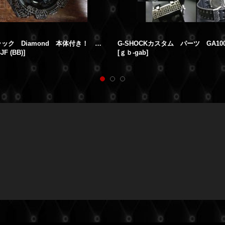
GA110-ブラック Diamond 本体付き！ カスタム ベゼル，時計セット販売
JF (BB)
]
[
ｇｂ-gab
]