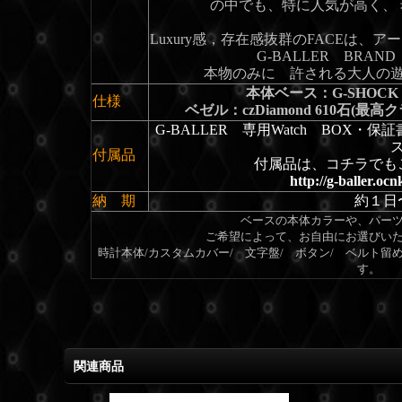
の中でも、特に人気が高く、 
Luxury感，存在感抜群のFACEは
G-BALLER BRA
本物のみに 許される大人の
本体ベース：G-SHOCK
仕様
ベゼル：czDiamond 610石(最
G-BALLER 専用Watch BOX
付属品
付属品は、コチラでも
http://g-baller.oc
納 期
約１日
ベースの本体カラーや、パー
ご希望によって、お自由にお選びい
時計本体/カスタムカバー/ 文字盤/ ボタン/ ベルト留
す。
関連商品