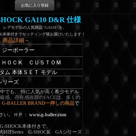
お気に入り登録
SHOCK GA110 D&R 仕様
レアモデルの人気商品"GA110"を、
OCK本体付きでセッティング後お届けいたします！
ム 商品詳細－
 / ジーボーラー
ＳＨＯＣＫ ＣＵＳＴＯＭ
カスタム 本体ＳＥＴ モデル
0シリーズ
シリーズの中でも、 特に人気が高く希少モデル
高級感、存在感抜群のFACEは、多くの
、
G-BALLER BRAND一押しの商品
で
。
下さい。
ＨＰ：
www.g-baller.com
-SHOCK本体付きで、
TSeries G-SHOCK GAシリーズ