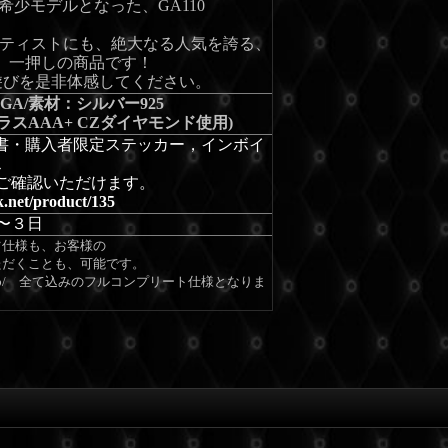
希少モデルとなった、GA110
、アーティストにも、絶大なる人気を誇る、
ND 一押しの商品です！
遊びを是非体感してください。
 GA/素材：シルバー925
高クラスAAA+ CZダイヤモンド使用)
・保証書・購入者限定ステッカー，インボイ
ス
ご確認いただけます。
nk.net/product/135
〜３日
ツ仕様も、お客様の
ただくことも、可能です。
め/ 全て込みのフルコンプリート仕様となりま