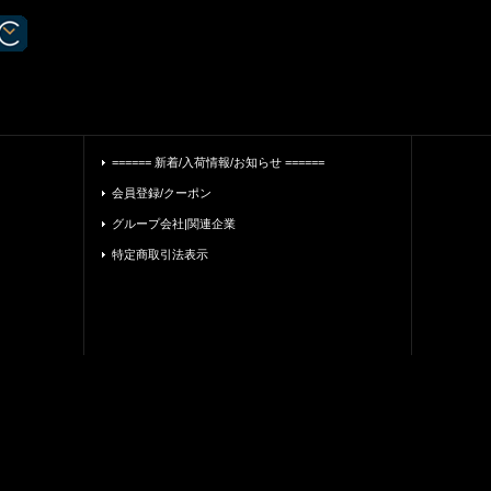
====== 新着/入荷情報/お知らせ ======
会員登録/クーポン
グループ会社|関連企業
特定商取引法表示