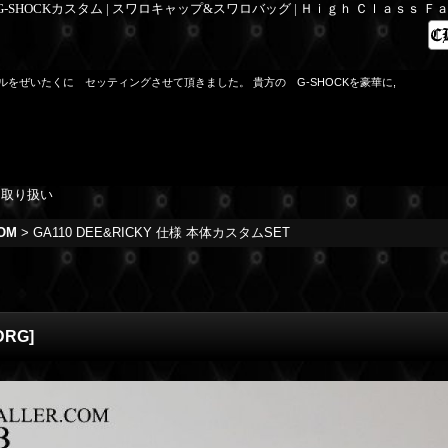
 G-SHOCKカスタム | スワロキャップ&スワロバッグ | Ｈｉｇｈ Ｃｌａｓｓ 
デルをぜいたくに セッティングさせて頂きました。 貴方の G-SHOCKを豪華に,
を取り扱い
OM
>
GA110 DEE&RICKY 仕様 本体カスタムSET
DRG
]