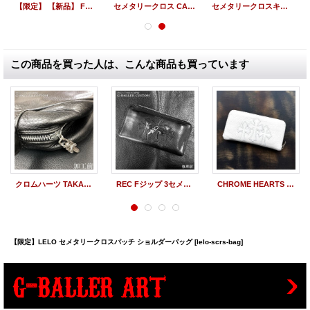
【限定】 【新品】 FOTI Tシャツパッチワーク バッグ インボイス原本付
セメタリークロス CAP 白 クロムハーツ 激レア
セメタリークロスキャップ カモフラ 国内在庫無
この商品を買った人は、こんな商品も買っています
クロムハーツ TAKA ショルダーバッグ ファスナー修理
REC Fジップ 3セメタリークロスパッチ ウォレット 修理
CHROME HEARTS クロムハーツ REC Fジップ 3セメタリークロスパッチ レザーウォレット 白 | 260202
【限定】LELO セメタリークロスパッチ ショルダーバッグ
[lelo-scrs-bag]