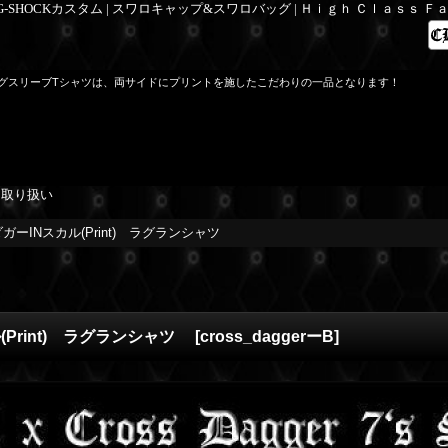
 G-SHOCKカスタム | スワロキャップ&スワロバッグ | Ｈｉｇｈ Ｃｌａｓｓ 
ロングスリーブTシャツは、両サイドにプリントを施したこだわりの一品となります！
を取り扱い
ーINスカル(Print) ラグランシャツ
Print) ラグランシャツ
[
cross_daggerーB
]