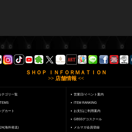
ＳＨＯＰ ＩＮＦＯＲＭＡＴＩＯＮ
>> 店舗情報 <<
カテゴリ一覧
営業日/イベント案内
ITEMS
ITEM RANKING
ングカート
お支払|ご利用案内
GBSSデコスクール
24(海外発送)
メルマガ会員登録