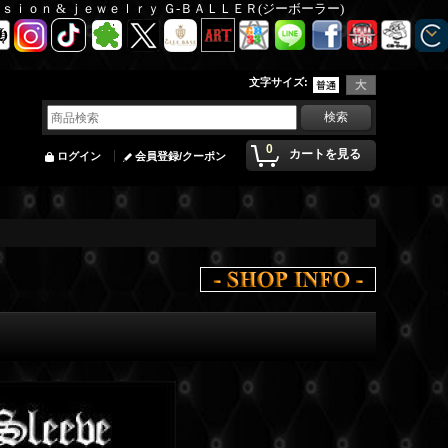
Ｆａｓｉｏｎ & ｊｅｗｅｌｒｙ Ｇ-ＢＡＬＬＥＲ(ジーボーラー)
文字サイズ
:
0
カートを見る
ログイン
会員登録/クーポン