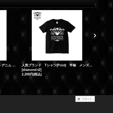
スワロフスキー クロスダガー スカル デニム ジップパーカー
人気ブランド Tシャツ(Print) 半袖 メンズ “DIAMOND GB” 雑誌掲載アイテム
[
diamond-t2
]
[
ma1-cros
2,200円
(税込)
96,800円
(
リセット