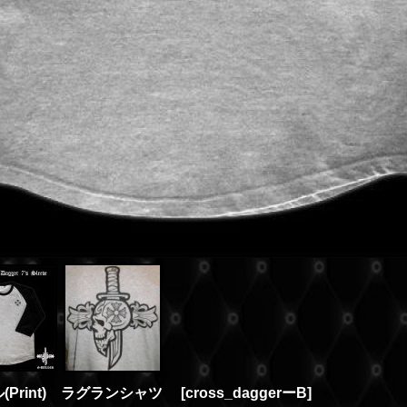
Print) ラグランシャツ
[
cross_daggerーB
]