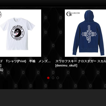
人気ブランド Tシャツ(Print) 半袖 メンズ “PHANTOM” 雑誌掲載アイテム
t
]
[
denimu_skull
]
込)