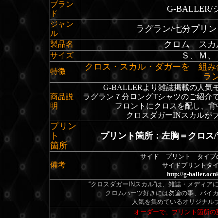
ブラン
G-BALLE
ド
ジャン
ラグラン/七分プリ
ル
クロム スカ
製品名
Ｓ、Ｍ、
サイズ
クロス・スカル・ダガーを 組み
特徴
ラ
G-
BALLERより雑誌掲載の人気
商品説
ラグラン７分ロングTシャツのご紹介
明
フロントにクロスを配し、背
クロスダガーINスカルが
プリン
ト
プリント箇所：左胸＝クロス/
箇所
サイド プリント タイプ
備考
サイドプリントタ
http://g-baller.oc
“クロスダガーINスカル”は、雑誌・メディ
クロムハーツ好きには勿論の事、バイ
人気を集めているオリジナル
オーダーで、プリント箇所の