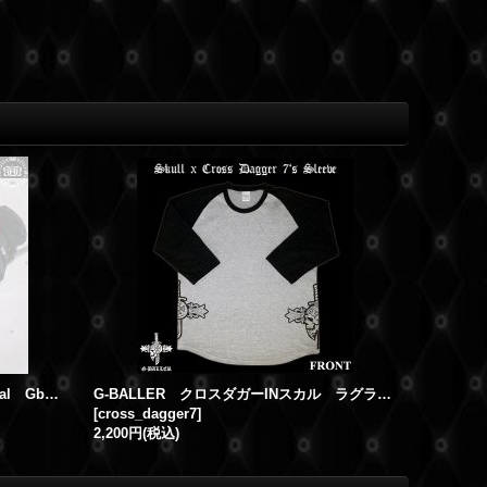
G-BALLER ＯＦＦＩＣＥ Original Gb Skull CROWN hood/ スカル クラウン クロムリング パーカー フード
G-BALLER クロスダガーINスカル ラグラン ロングTシャツ
[
cross_dagger7
]
2,200円
(税込)