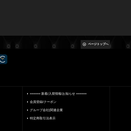
ページトップへ
====== 新着/入荷情報/お知らせ ======
会員登録/クーポン
グループ会社|関連企業
特定商取引法表示