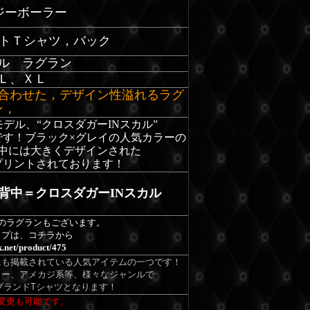
R/ジーボーラー
ントＴシャツ，バック
ル ラグラン
Ｌ、ＸＬ
合わせた，デザイン性溢れるラグ
ン，
モデル、“クロスダガーINスカル”
です！ブラック×グレイの人気カラーの
中には大きくデザインされた
プリントされております！
背中＝クロスダガーINスカル
のラグランもございます。
イプは、コチラから
nk.net/product/475
アにも掲載されている人気アイテムの一つです！
カー、アメカジ系等、様々なジャンルで
ブランドTシャツとなります！
変更も可能です。