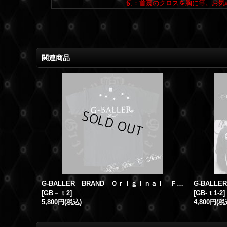
例：首裏のクロスを胸に等。お気
関連商品
G-BALLER BRAND Ｏｒｉｇｉｎａｌ ＦＩＶE ＳＴＡＲ Diamond T-SHIRT
[
GB－ｔ2
]
[
GB-ｔ1-2
]
5,800円
(税込)
4,800円
(税