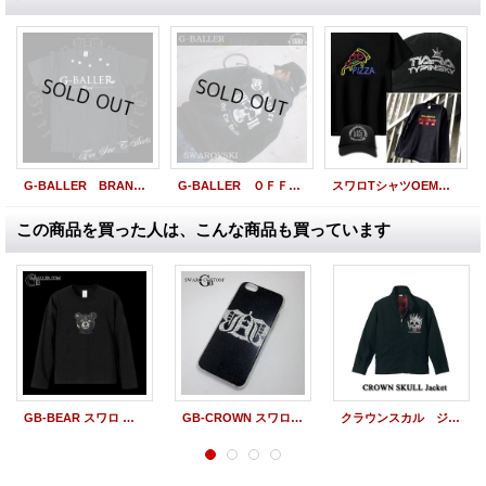
G-BALLER BRAND Ｏｒｉｇｉｎａｌ ＦＩＶE ＳＴＡＲ Diamond T-SHIRT
G-BALLER ＯＦＦＩＣＥ Original Gb Skull CROWN hood/ スカル クラウン クロムリング パーカー フード
スワロTシャツOEM【SWAROVSKI / PRINT ORDER〜スワロフスキー加工・プリントオーダー〜】デザイン・ロゴ制作も承ります！
この商品を買った人は、こんな商品も買っています
GB-BEAR スワロ ロングスリーブシャツ G-BALLERブランド
GB-CROWN スワロフスキー iPhoneケース
クラウンスカル ジャケット CROWN SKULL Jacket