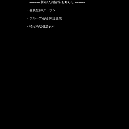
====== 新着/入荷情報/お知らせ ======
会員登録/クーポン
グループ会社|関連企業
特定商取引法表示