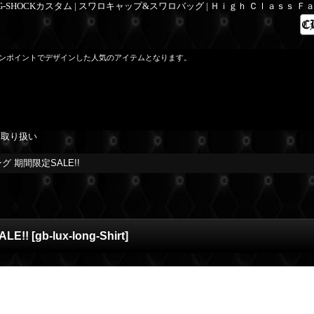
 G-SHOCKカスタム | スワロキャップ&スワロバッグ | Ｈｉｇｈ Ｃｌａｓｓ 
ンポイントでデザインした人気のアイテムとなります。
を取り扱い
 期間限定SALE!!
LE!!
[
gb-lux-long-Shirt
]