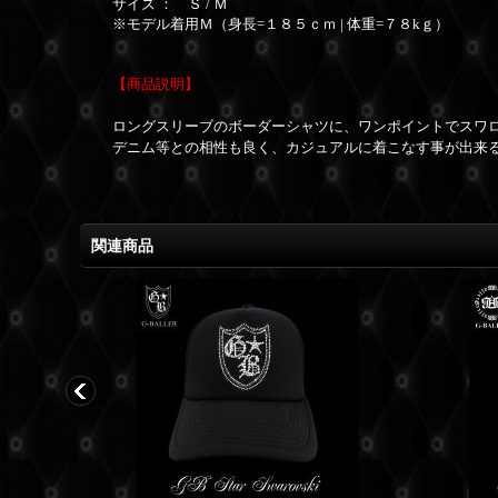
サイズ ： Ｓ / Ｍ
※モデル着用Ｍ（身長=１８５ｃｍ | 体重=７８kｇ）
【商品説明】
ロングスリーブのボーダーシャツに、ワンポイントでスワ
デニム等との相性も良く、カジュアルに着こなす事が出来
関連商品