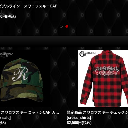
ダブルライン スワロフスキーCAP
e
]
80円
(税込)
イニシャル スワロフスキー コットンCAP カモフラ 期間限定SALE!!
r-sale
]
[
cross_shirts
]
税込)
82,500円
(税込)