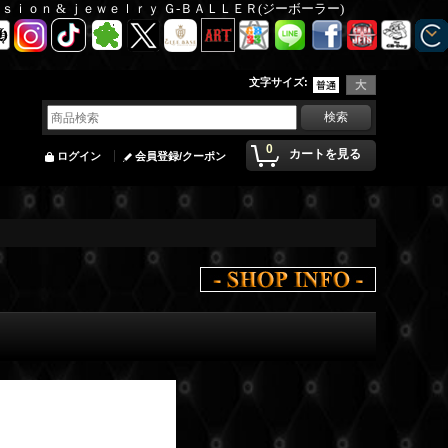
Ｆａｓｉｏｎ & ｊｅｗｅｌｒｙ Ｇ-ＢＡＬＬＥＲ(ジーボーラー)
文字サイズ
:
0
カートを見る
ログイン
会員登録/クーポン