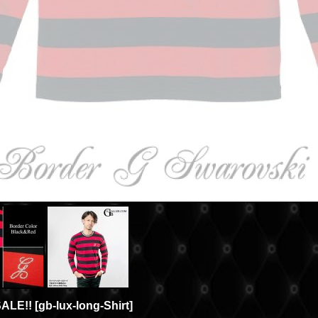
LE!!
[
gb-lux-long-Shirt
]