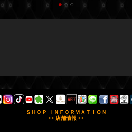
ＳＨＯＰ ＩＮＦＯＲＭＡＴＩＯＮ
>> 店舗情報 <<