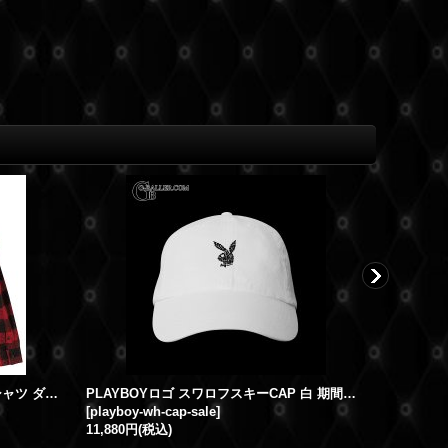
限定商品 スワロフスキー チェックシャツ ダブルクロス
PLAYBOYロゴ スワロフスキーCAP 白 期間限定SALE!!
FUCKO
[
playboy-wh-cap-sale
]
[
fuckoff-s
11,880円
(税込)
30,800円
(