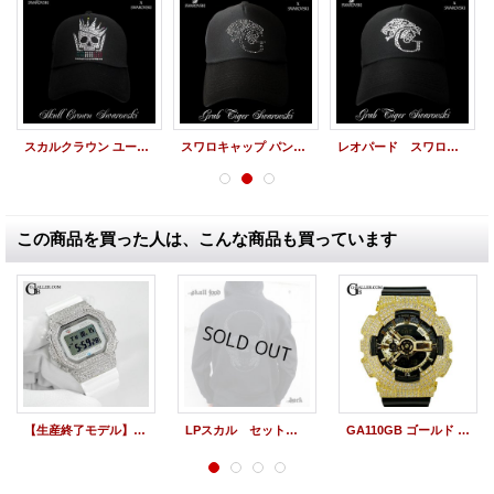
スカルクラウン ユーロ レインボーカラー スワロフスキー キャップ
スワロキャップ パンサー BLACK 黒 メッシュCAP
レオパード スワロキャップ スワロフスキー 豹柄
この商品を買った人は、こんな商品も買っています
【生産終了モデル】G-SHCOKカスタム GB5600AA Bluetooth カスタムSET
LPスカル セットアップ 雑誌掲載商品 人気モデル オーダーモデル
GA110GB ゴールド 本体SET G-SHOCKカスタム