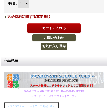
数量
:
返品特約に関する重要事項
商品詳細
G-BALLER = GB LUX SET UP Hood&Half= SET UP
〜ジーボーラー GB LUX セットアップ〜
－スワロフスキー セットアップ 商品詳細－