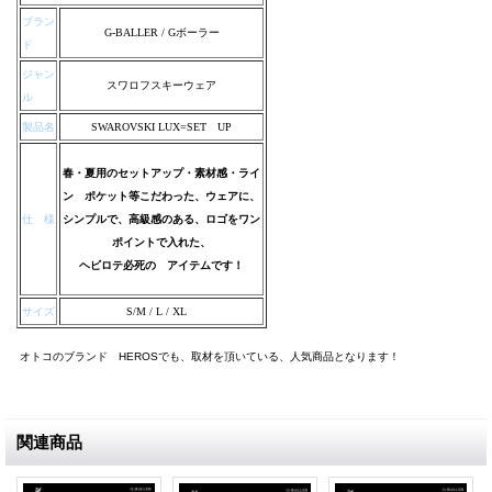
ブラン
G-BALLER / Gボーラー
ド
ジャン
スワロフスキーウェア
ル
製品名
SWAROVSKI LUX=SET UP
春・夏用のセットアップ・素材感・ライ
ン ポケット等こだわった、ウェアに、
仕 様
シンプルで、高級感のある、ロゴをワン
ポイントで入れた、
ヘビロテ必死の アイテムです！
サイズ
S/M / L / XL
オトコのブランド HEROSでも、取材を頂いている、人気商品となります！
関連商品