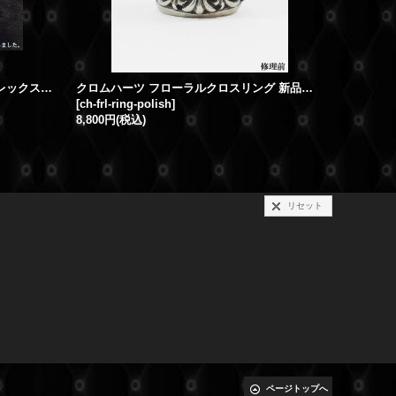
クロムハーツ ウォッチバンド ロレックスXクロムハーツ ダイヤ・新品仕上げ
クロムハーツ フローラルクロスリング 新品仕上げ 燻し加工
[
ch-frl-ring-polish
]
[
ch-polish
8,800円
(税込)
13,200円
(
リセット
ページトップへ