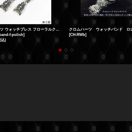
クロムハーツ ウォッチブレス フローラルクロス 新品仕上げ 燻し加工
band-f-polish
]
[
CH-RWb
]
税込)