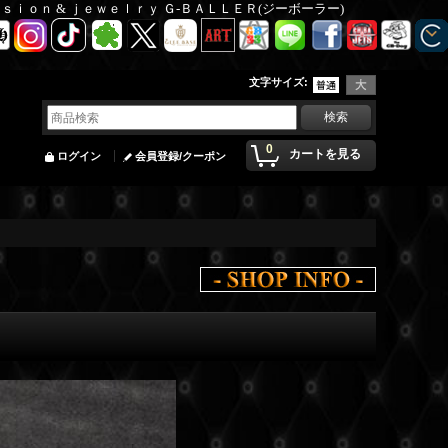
Ｆａｓｉｏｎ & ｊｅｗｅｌｒｙ Ｇ-ＢＡＬＬＥＲ(ジーボーラー)
文字サイズ
:
0
カートを見る
ログイン
会員登録/クーポン