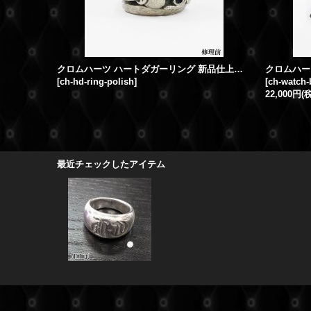
クロムハーツ ハートダガーリング 新品仕上げ 燻し加工
[
ch-hd-ring-polish
]
[
ch-watch-
22,000円
(
最近チェックしたアイテム