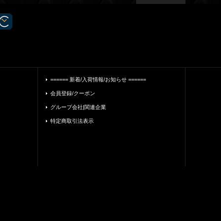
====== 新着/入荷情報/お知らせ ======
会員登録/クーポン
グループ会社|関連企業
特定商取引法表示