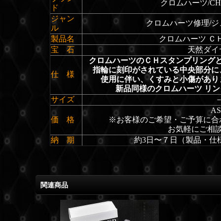
クロムハーツ/CHR
ド
ジャン
クロムハーツ修理/ジ
ル
製品名
クロムハーツ Ｃ
宝 石
天然ダイ
クロムハーツのＣＨスタンプリング
指輪に刻印がされている中央部分に
仕 様
使用に伴い、くすみと小傷があり
新品同様のクロムハーツ リ
サイズ
A
価 格
※お客様のご希望・ご予算に合
お気軽にご相
納 期
約3日〜７日（製品・仕
関連商品