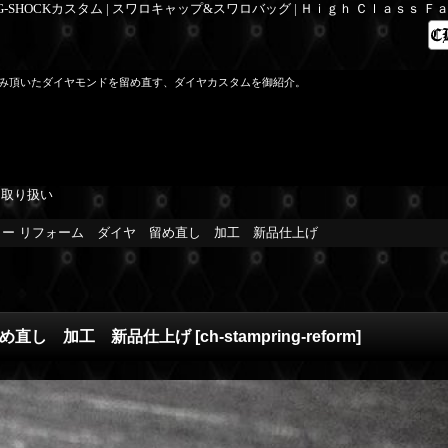
 G-SHOCKカスタム | スワロキャップ&スワロバッグ | Ｈｉｇｈ Ｃｌａｓｓ 
み頂いたダイヤモンドを留め直す、ダイヤカスタムを御紹介。
を取り扱い
リー リフォーム ダイヤ 留め直し 加工 新品仕上げ
留め直し 加工 新品仕上げ
[
ch-stampring-reform
]