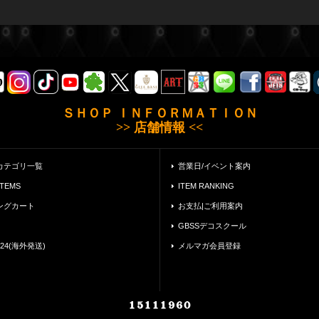
ＳＨＯＰ ＩＮＦＯＲＭＡＴＩＯＮ
>> 店舗情報 <<
カテゴリ一覧
営業日/イベント案内
ITEMS
ITEM RANKING
ングカート
お支払|ご利用案内
GBSSデコスクール
24(海外発送)
メルマガ会員登録