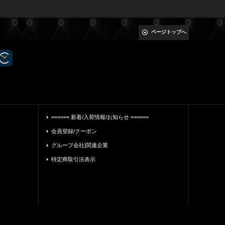
ページトップへ
====== 新着/入荷情報/お知らせ ======
会員登録/クーポン
グループ会社|関連企業
特定商取引法表示