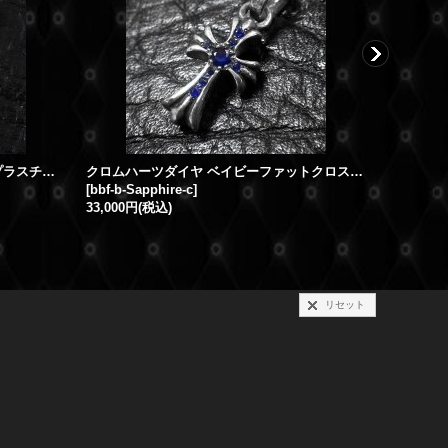
クロムハーツダイヤ フレームドCHプラスチャーム パヴェダイヤ
クロムハーツダイヤ ベイビーファットクロスチャーム ブルーサファイア
[
bbf-b-Sapphire-c
]
[
bbf-sapp
33,000円
(税込)
11,000円
リセット