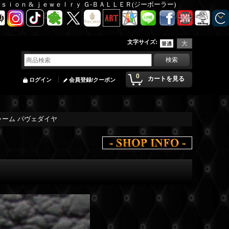
Ｆａｓｉｏｎ & ｊｅｗｅｌｒｙ Ｇ-ＢＡＬＬＥＲ(ジーボーラー)
文字サイズ
:
0
カートを見る
ログイン
会員登録/クーポン
ャーム パヴェダイヤ