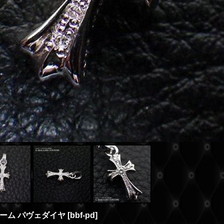
ーム パヴェダイヤ
[
bbf-pd
]