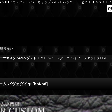
 G-SHOCKカスタム | スワロキャップ&スワロバッグ | Ｈｉｇｈ Ｃｌａｓｓ 
を取り扱い
ーツカスタム/ペンダント
>
クロムハーツダイヤ ベイビーファットクロスチ
ーム パヴェダイヤ
[
bbf-pd
]