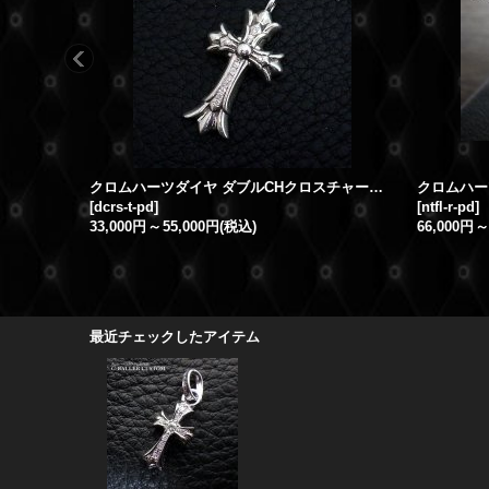
クロムハーツダイヤ ダブルCHクロスチャーム タイニー パヴェダイヤ
[
dcrs-t-pd
]
[
ntfl-r-pd
]
33,000円
～
55,000円
(税込)
66,000円
～
最近チェックしたアイテム