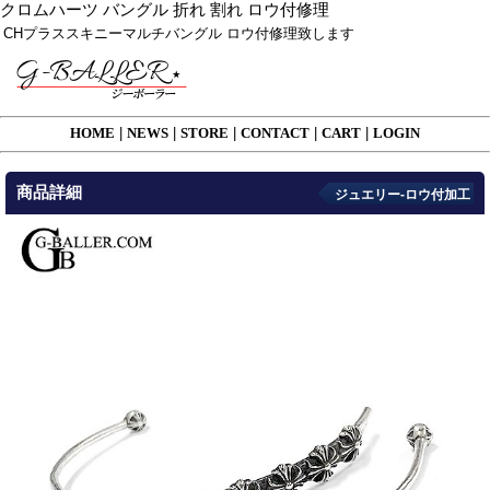
クロムハーツ バングル 折れ 割れ ロウ付修理
CHプラススキニーマルチバングル ロウ付修理致します
HOME
|
NEWS
|
STORE
|
CONTACT
|
CART
|
LOGIN
商品詳細
ジュエリー-ロウ付加工