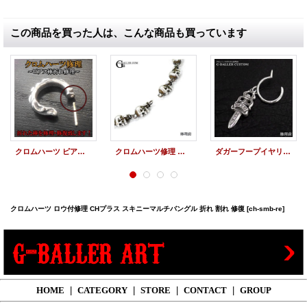
この商品を買った人は、こんな商品も買っています
クロムハーツ ピアス ポスト折れ ロウ付加工
クロムハーツ修理 ブレスレット FOTI フォティデルフィーノ タイニー ロウ付修理
ダガーフープイヤリング ポスト折れ ロウ付加工 クロムハーツ修理
クロムハーツ ロウ付修理 CHプラス スキニーマルチバングル 折れ 割れ 修復
[ch-smb-re]
HOME
|
CATEGORY
|
STORE
|
CONTACT
|
GROUP