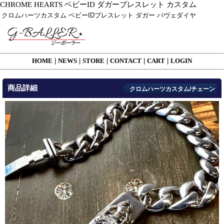
CHROME HEARTS ベビーID ダガーブレスレット カスタム
クロムハーツカスタム ベビーIDブレスレット ダガー パヴェダイヤ
HOME
|
NEWS
|
STORE
|
CONTACT
|
CART
|
LOGIN
商品詳細
クロムハーツカスタム/チェーン