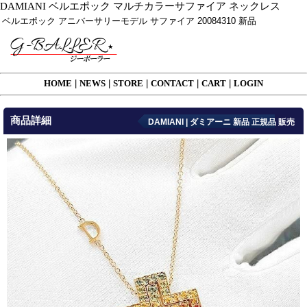
DAMIANI ベルエポック マルチカラーサファイア ネックレス
ベルエポック アニバーサリーモデル サファイア 20084310 新品
HOME
|
NEWS
|
STORE
|
CONTACT
|
CART
|
LOGIN
商品詳細
DAMIANI | ダミアーニ 新品 正規品 販売