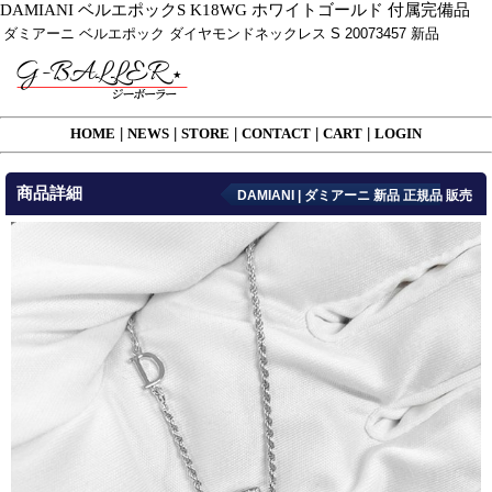
DAMIANI ベルエポックS K18WG ホワイトゴールド 付属完備品
ダミアーニ ベルエポック ダイヤモンドネックレス S 20073457 新品
HOME
|
NEWS
|
STORE
|
CONTACT
|
CART
|
LOGIN
商品詳細
DAMIANI | ダミアーニ 新品 正規品 販売