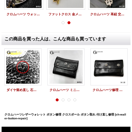
クロムハーツ ウォッチケース修理 棒折れ修理 棒製作加工
ファットクロス 金メッキ アクセサリーメッキ加工
クロムハーツ 革紐 交換 レザーブレイド ボロチップ 外し加工
この商品を買った人は、こんな商品も買っています
ダイヤ留め直し 石取れ マスクペンダント ダイヤ取れ修理
クロムハーツ ミニウェーブウォレット 財布修理 クロスボタン カシメ直し 取付修理
クロムハーツ修理 財布 ボタン取れ修理 ウェーブウォレット クロスボール ボタン取れ 取付加工
クロムハーツレザーウォレット ボタン修理 クロスボール ボタン取れ 付け直し修理
[ch-wall
er-button-repair]