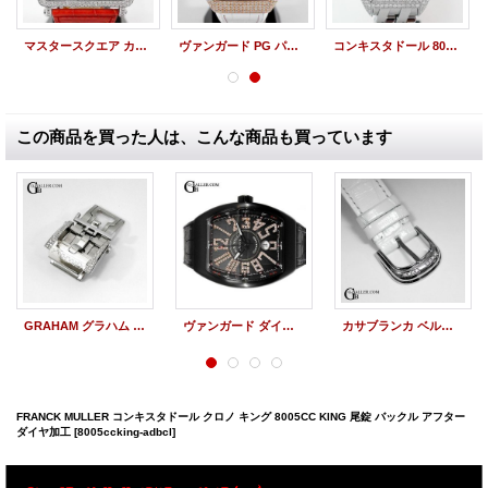
マスタースクエア カジノ アフターダイヤ 18KWG 6050KCSN パヴェダイヤ
ヴァンガード PG パヴェダイヤ V45SCDT アフターダイヤ
コンキスタドール 8005CC クロノグラフ アフターダイヤ
この商品を買った人は、こんな商品も買っています
GRAHAM グラハム アフターダイヤ クロノファイター Dバックル(フォールディングバックル)
ヴァンガード ダイヤ インデックス V45SCDT FRANCK MULLER
カサブランカ ベルトバックル アフターダイヤ
FRANCK MULLER コンキスタドール クロノ キング 8005CC KING 尾錠 バックル アフター
ダイヤ加工
[8005ccking-adbcl]