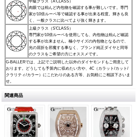
中級クラス（A'CLASS）
肉眼では殆んど内包物を確認する事が難しいです。専門
家が10倍ルーペ等で確認する事が出来る程度。
輝きも良
く、一般クラスに比べてより強く輝きます。
上級クラス（S'CLASS）
専門家が10倍ルーペを使用しても、内包物は殆んど確認
する事が出来ません。極小サイズの内包物となるので、
光の屈折を邪魔する事なく、ブランド純正ダイヤと同等
のクラスをご希望の方にオススメです。
G-BALLERでは、上記でご説明した以外のダイヤモンドもご用意して
おります。どうしても予算内に収めたい方や、
4C（カラット/カット/
クラリティ/カラー）にこだわりのある方等、お気軽にご相談下さいま
せ。
関連商品