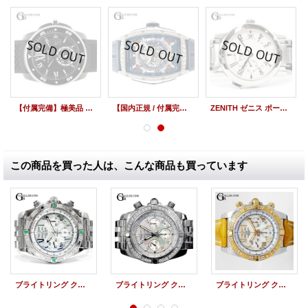
【付属完備】極美品 カルティエ カリブル ドゥ カルティエ ダイバー ブラック WSCA0006 42mm /22820
【国内正規 / 付属完備】CVSTOS クストス チャレンジシーライナーII CVT-SEA2 ST 替えベルト3本付 /22820
ZENITH ゼニス ポートロワイヤル エリート デュアルタイム デイト 02.0451.682/02.M451 中古 P22610
この商品を買った人は、こんな商品も買っています
ブライトリング クロノマット44 アフターダイヤ 4Pエメラルド パヴェダイヤ
ブライトリング クロノマット44 MOP グレーパール アフターダイヤベゼル
ブライトリング クロノマット44 RG アフターダイヤ BREITLING