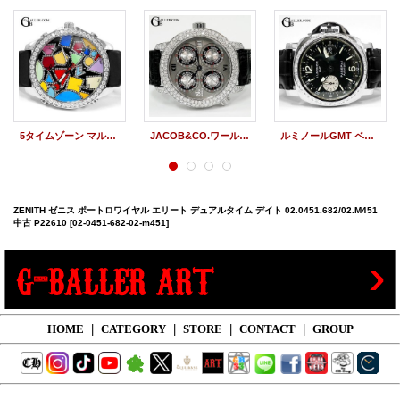
5タイムゾーン マルチカラー Dサークル 純正ダイヤ JC-113DA JACOB&CO
JACOB&CO.ワールドGMT パヴェダイヤ グレーギョーシェ GMT-3SS 世界限定1800本 ジェイコブ
ルミノールGMT ベゼルダイヤ PAM00088 純正 レザーベルト
ZENITH ゼニス ポートロワイヤル エリート デュアルタイム デイト 02.0451.682/02.M451
中古 P22610
[02-0451-682-02-m451]
HOME
|
CATEGORY
|
STORE
|
CONTACT
|
GROUP