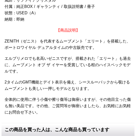
風防：サファイアクリスタル
付属：純正BOX / ギャランティ / 取扱説明書 / 冊子
状態：USED（A）
納期：即納
【商品説明】
ZENITH（ゼニス） を代表するムーブメント「エリート」を搭載した、
ポートロワイヤル デュアルタイムの中古販売です。
エルプリメロでも名高いゼニスですが、搭載された「エリート」も過去
に、ムーブメント オブ ザ イヤーを受賞している程のハイスペックモデ
ルです。
2タイムのGMT機能とデイト表示を備え、シースルーバックから覗ける
ムーブメントも美しい一押しモデルとなります。
全体的に使用に伴う小傷や擦り傷等は御座いますが、その他目立った傷
も無い美品です。その他、ご質問等が御座いましたら、お気軽にお気軽
にお問合せ下さい。
この商品を買った人は、こんな商品も買っています