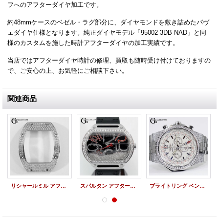
フへのアフターダイヤ加工です。
約48mmケースのベゼル・ラグ部分に、ダイヤモンドを敷き詰めたパヴ
ェダイヤ仕様となります。純正ダイヤモデル「95002 3DB NAD」と同
様のカスタムを施した時計アフターダイヤの加工実績です。
当店ではアフターダイヤ時計の修理、買取も随時受け付けておりますの
で、ご安心の上、お気軽にご相談下さい。
関連商品
リシャールミル アフターダイヤ RM010 パヴェダイヤケース ベゼル WG
スパルタン アフターダイヤ SP-S6 DUNAMIS デュナミス ダイヤカスタム
ブライトリング ベントレー GMT アフターダイヤ シルバーストーム A476G57SGS 全面ダイヤ