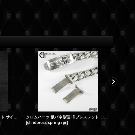
クロムハーツ フレアニー ブレスレット サイズ調整 コマ抜き加工
クロムハーツ 板バネ修理 IDブレスレット ロウ付け加工
[
ch-idbress-spring-rpr
]
[
goros-thu
16,500円
(