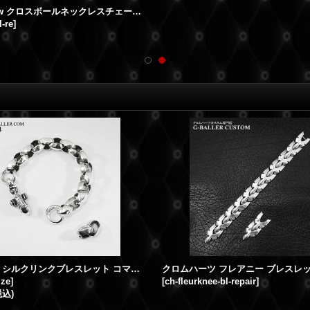
CHクロス w クロスボールネックレスチェーン ロウ付加工
l-re
]
ロンワンズ シルクリンクブレスレット コマ抜き加工 サイズ調整
ize
]
[
ch-fleurknee-bl-repair
]
税込)