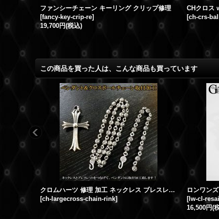
オーバルスター バックル いぶし・新品仕上加工
ファンシーチェーン キーリング クリップ修理
[
fancy-key-crip-re
]
[
ch-crs-bal
19,700円
(税込)
この商品を買った人は、こんな商品も買っています
クロムハーツ 修理 加工 ネックレス ブレスレット チェーン ラージクロス ペンダント 取付
[
ch-largecross-chain-rink
]
[
lw-cl-resa
16,500円
(