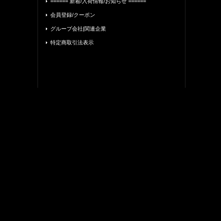
====== 新着/入荷情報/お知らせ ======
会員登録/クーポン
グループ会社|関連企業
特定商取引法表示