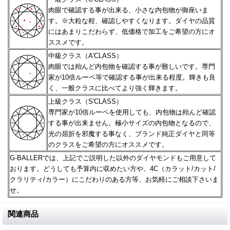
肉眼で確認する事が出来る、小さな内包物が御座いま
す。※大粒な程、確認しやすくなります。
ダイヤの品質
にはあまりこだわらず、低価格で加工をご希望の方にオ
ススメです。
中級クラス（A'CLASS）
肉眼では殆んど内包物を確認する事が難しいです。専門
家が10倍ルーペ等で確認する事が出来る程度。
輝きも良
く、一般クラスに比べてより強く輝きます。
上級クラス（S'CLASS）
専門家が10倍ルーペを使用しても、内包物は殆んど確認
する事が出来ません。極小サイズの内包物となるので、
光の屈折を邪魔する事なく、ブランド純正ダイヤと同等
のクラスをご希望の方にオススメです。
G-BALLERでは、上記でご説明した以外のダイヤモンドもご用意して
おります。どうしても予算内に収めたい方や、
4C（カラット/カット/
クラリティ/カラー）にこだわりのある方等、お気軽にご相談下さいま
せ。
関連商品