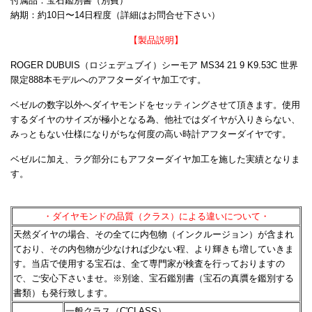
付属品：宝石鑑別書（別費）
納期：約10日〜14日程度（詳細はお問合せ下さい）
【製品説明】
ROGER DUBUIS（ロジェデュブイ）シーモア MS34 21 9 K9.53C 世界
限定888本モデルへのアフターダイヤ加工です。
ベゼルの数字以外へダイヤモンドをセッティングさせて頂きます。使用
するダイヤのサイズが極小となる為、他社ではダイヤが入りきらない、
みっともない仕様になりがちな何度の高い時計アフターダイヤです。
ベゼルに加え、ラグ部分にもアフターダイヤ加工を施した実績となりま
す。
・ダイヤモンドの品質（クラス）による違いについて・
天然ダイヤの場合、その全てに内包物（インクルージョン）が含まれ
ており、その内包物が少なければ少ない程、
より輝きも増していきま
す。当店で使用する宝石は、全て専門家が検査を行っておりますの
で、ご安心下さいませ。
※別途、宝石鑑別書（宝石の真贋を鑑別する
書類）も発行致します。
一般クラス（C'CLASS）