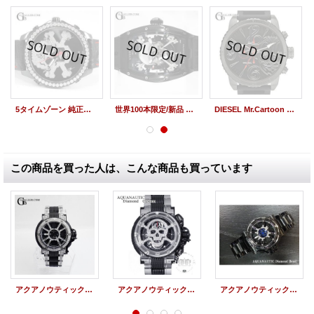
5タイムゾーン 純正スカルダイヤモンド JC-SKULL10D 世界限定55本 JACOB時計
世界100本限定/新品 チャレンジ ジェットライナーII インクベイダース スカル CVSTOS
DIESEL Mr.Cartoon コラボウォッチ 世界限定3800本
この商品を買った人は、こんな商品も買っています
アクアノウティック キングサブコマンダー アフターダイヤ ダイヤマスク ハーフダイヤベルト
アクアノウティック アクアノウティック キングクーダ用 スカル ベゼル マスク スカル ダイヤカスタム キングサブコマンダー アフターダイヤ， AQUANAUTIC BEZEL SKULL
アクアノウティック キングサブコマンダー ダイヤモンド 加工 アフターダイヤ 上野