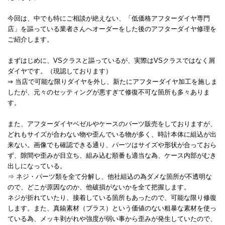
今回は、中でも特にご相談が絶えない、「低価格アフターダイヤ専門
店」を謳っている業者さんへオーダーをした後のアフターダイヤ修理を
ご紹介します。
まずはじめに、VSクラスと謳っているが、実際はVSクラスではなく屑
ダイヤです。（現認しております）
⇒ 当店で可能な限りダイヤを外し、新たにアフターダイヤ加工を施しま
したが、元々のセッティングが悪すぎて修復不可な箇所も多々ありま
す。
また、アフターダイヤベゼルやケースのパーツ販売をしておりますが、
どれもサイズが合わない物や歪んでいる物が多く、時計本体に組込が出
来ない。画像でも確認できる通り、パーツはサイズや形状が合っておら
ず、隙間や歪みが目立ち、組み込む順番も適当な為、ケース内部がむき
出しになっている。
⇒ ネジ・パーツ類を全て分解し、他社組込の為ダメな箇所が不透明な
ので、どこが原因なのか、他破損がないかを全て把握します。
ネジが折れていたり、接着している箇所もあったので、可能な限り修復
します。また、真鍮素材（ブラス）という価値のない粗暴な素材を使っ
ている為、メッキ剥がれや強度が弱い事から歪みが発生していたので、