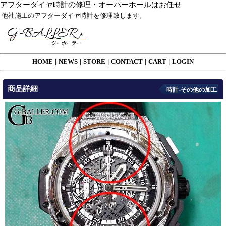
アフターダイヤ時計の修理・オーバーホールはお任せ
他社施工のアフターダイヤ時計を修理致します。
HOME
|
NEWS
|
STORE
|
CONTACT
|
CART
|
LOGIN
商品詳細
時計-その他の加工