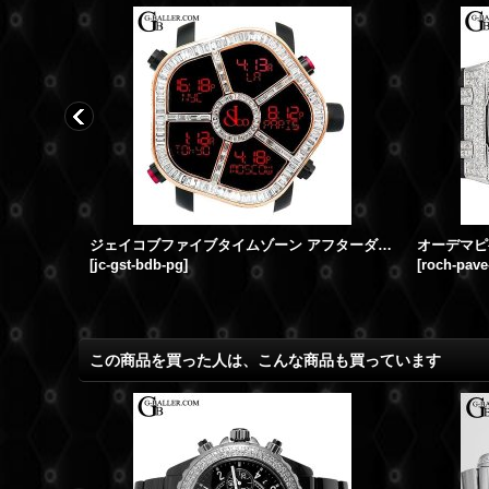
時計アフターダイヤ シャネルJ12 100本限定仕様 バゲットダイヤベゼル/ブレスダイヤ
ジェイコブファイブタイムゾーン アフターダイヤ | ゴースト 18KPG バゲットダイヤベゼル JACOB&Co.時計
[
jc-gst-bdb-pg
]
[
roch-pave
この商品を買った人は、こんな商品も買っています