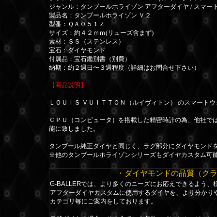
ジャンル：タンブールホライゾン アフターダイヤ / スマ
製品名：タンブールホライゾン Ｖ２
型番：ＱＡ０５１Ｚ
サイズ：約４２ｍｍ(リューズ含まず)
素材：ＳＳ（ステンレス）
宝石：ダイヤモンド
付属品：宝石鑑別書（別費）
納期：約２週日〜３週程度（詳細はお問合せ下さい）
【商品説明】
ＬＯＵＩＳ ＶＵＩＴＴＯＮ（ルイヴィトン） のスマート
ＣＰＵ（コンピュータ）を搭載した精密時計の為、他社で
能に致しました。
タンブール純正ダイヤと同じく、ラグ部分にダイヤモンド
※他のタンブールホライゾンシリーズもダイヤカスタム可
・ダイヤモンドの品質（ク
G-BALLERでは、より多くのニーズにお応えできるよう
アフターダイヤカスタムに使用するダイヤを、より分かり
カテゴリ毎にご案内をしております。