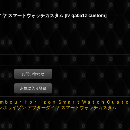
イヤ スマートウォッチカスタム
[
lv-qa051z-custom
]
お問い合わせ
お気に入り登録
ｍｂｏｕｒ Ｈｏｒｉｚｏｎ Ｓｍａｒｔ Ｗａｔｃｈ Ｃｕｓｔｏ
ル ホライゾン アフターダイヤ スマートウォッチカスタム