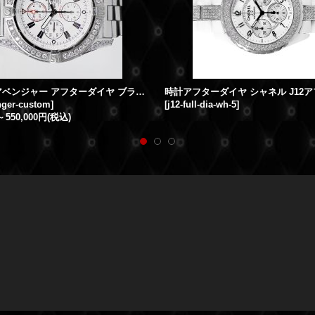
スーパー アベンジャー アフターダイヤ ブライトリング 時計アフターダイヤ
nger-custom
]
[
j12-full-dia-wh-5
]
～
550,000円
(税込)