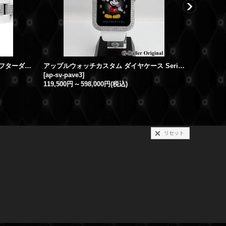
時計アフターダイヤ シャネル J12アフターダイヤ クロノ ベゼルダイヤ/ブレスダイヤ
アップルウォッチカスタム ダイヤケース Series1~3対応
[
ap-sv-pave3
]
[
j12ch-bd
119,500円
～
598,000円
(税込)
リセット