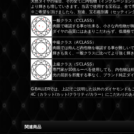
天然ダイヤの場合、その全てに内包物（インクルージョン
より輝きも増していきます。当店で使用する宝石は、全て
※ご希望を頂けましたら、別途、宝石鑑別書（セッティン
一般クラス（C'CLASS）
肉眼で確認する事が出来る、小さな内包物が
ダイヤの品質にはあまりこだわらず、低価格
中級クラス（A'CLASS）
肉眼では殆んど内包物を確認する事が難しいで
輝きも良く、一般クラスに比べてより強く輝
上級クラス（S'CLASS）
専門家が10倍ルーペを使用しても、内包物は
光の屈折を邪魔する事なく、ブランド純正ダ
G-BALLERでは、上記でご説明した以外のダイヤモンド
4C（カラット/カット/クラリティ/カラー）にこだわりの
関連商品