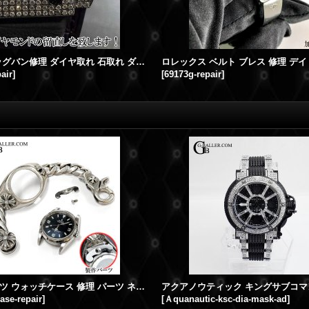
ウブロ ビッグバン修理 ダイヤ取れ 石取れ ダイヤベゼル 修理
air
]
[
69173g-repair
]
クロムハーツ ウォッチケース 修理 パーツ ネジ 固定 金具 製作
ase-repair
]
[
Ａquanautic-ksc-dia-mask-ad
]