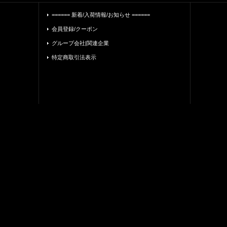
====== 新着/入荷情報/お知らせ ======
会員登録/クーポン
グループ会社|関連企業
特定商取引法表示