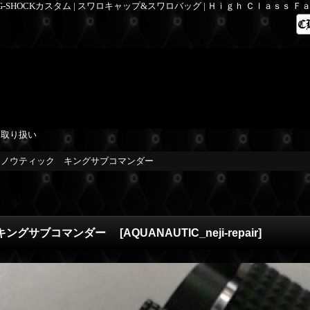
 G-SHOCKカスタム | スワロキャップ&スワロバッグ | Ｈｉｇｈ Ｃｌａｓｓ 
を取り扱い
アクアノウティック キングサブコマンダー
ク キングサブコマンダー
[
AQUANAUTIC_neji-repair
]