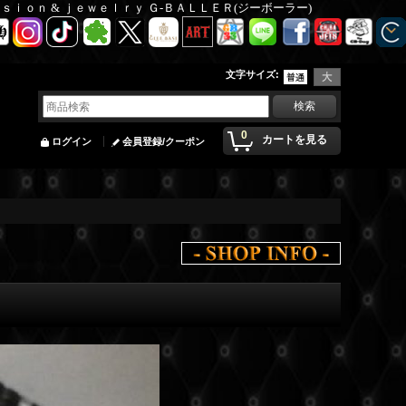
Ｆａｓｉｏｎ & ｊｅｗｅｌｒｙ Ｇ-ＢＡＬＬＥＲ(ジーボーラー)
文字サイズ
:
0
カートを見る
ログイン
会員登録/クーポン