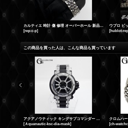
カルティエ 時計 傷 修理 オーバーホール 新品仕上げ
[
rep-c-p
]
[
hublot-rep
この商品を買った人は、こんな商品も買っています
アクアノウティック キングサブコマンダー ダイヤマスク ハーフダイヤベルト
[
Ａquanautic-ksc-dia-mask
]
[
ch-watchc