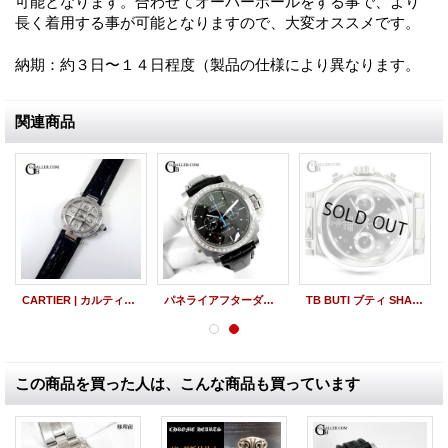
可能となります。合わせてオーバーホールをする事で、より
長く着用する事が可能となりますので、大変オススメです。
納期：約３日〜１４日程度（製品の仕様により異なります。
関連商品
CARTIER | カルティエ パシャ グリッド レザー 中古 美品
パネライアフターダイヤ ルミノール 1950 ラトラパンテ 8デイズ チタニオ 47mm PAM00530 バゲットダイヤベゼル
TB BUTI ブティ SHARK シャーク 8Pダイヤ 黒文字盤 クロノグラフ 希少 レアモデル
この商品を買った人は、こんな商品も買っています