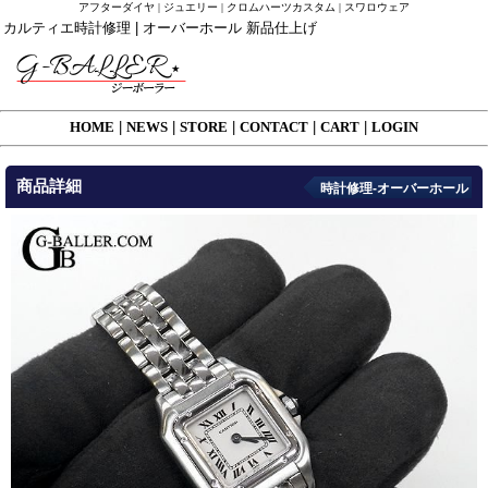
アフターダイヤ | ジュエリー | クロムハーツカスタム | スワロウェア
カルティエ時計修理 | オーバーホール 新品仕上げ
HOME
|
NEWS
|
STORE
|
CONTACT
|
CART
|
LOGIN
商品詳細
時計修理-オーバーホール