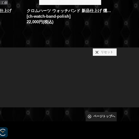
品仕上げ
クロムハーツ ウォッチバンド 新品仕上げ 燻し加工
[
ch-watch-band-polish
]
[
exl-dagge
22,000円
(税込)
リセット
ページトップへ