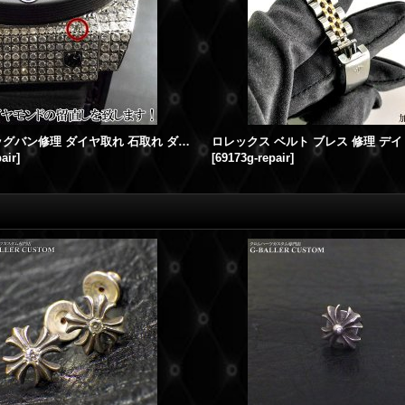
ウブロ ビッグバン修理 ダイヤ取れ 石取れ ダイヤベゼル 修理
air
]
[
69173g-repair
]