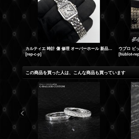
カルティエ 時計 傷 修理 オーバーホール 新品仕上げ
[
rep-c-p
]
[
hublot-rep
この商品を買った人は、こんな商品も買っています