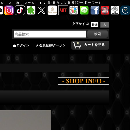
Ｆａｓｉｏｎ & ｊｅｗｅｌｒｙ Ｇ-ＢＡＬＬＥＲ(ジーボーラー)
文字サイズ
:
0
カートを見る
ログイン
会員登録/クーポン