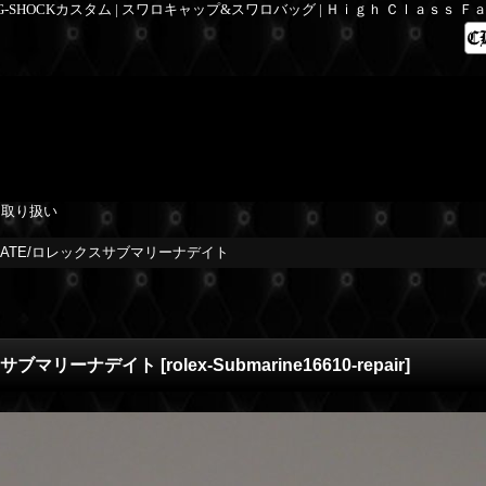
 G-SHOCKカスタム | スワロキャップ&スワロバッグ | Ｈｉｇｈ Ｃｌａｓｓ 
を取り扱い
nerDATE/ロレックスサブマリーナデイト
ックスサブマリーナデイト
[
rolex-Submarine16610-repair
]