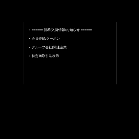
====== 新着/入荷情報/お知らせ ======
会員登録/クーポン
グループ会社|関連企業
特定商取引法表示