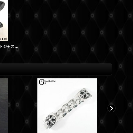
ロレックス ベルト ブレス 修理 デイトジャスト 69173G 10Pダイヤ