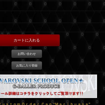
お問い合わせ
お気に入り登録
Ｃｕｓｔｏｍ Ｏｒｄｅｒ
Ｃａｐ “Ｍａｒｉｈｕａｎａ”