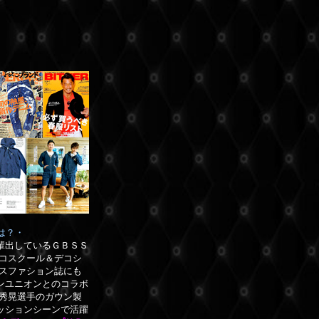
は？・
輩出しているＧＢＳＳ
コスクール＆デコシ
ースファション誌にも
ンユニオンとのコラボ
崎秀晃選手のガウン製
ッションシーンで活躍