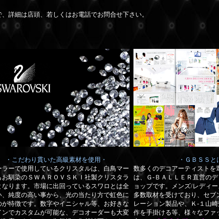
で、詳細は店頭、若しくはお電話でお問合せ下さい。
・こだわり貫いた高級素材を使用・
・ＧＢＳＳと
ーラーで使用しているクリスタルは、白鳥マー
数多くのデコアーティストを
もお馴染のＳＷＡＲＯＶＳＫＩ社製クリスタラ
は、Ｇ-ＢＡＬＬＥＲ直営の
デ
となります。市場に出回っているスワロとは全
ョップです。メンズ/レディ
い、純度の高い事から、光の当たり方で虹色に
多数取材を受けており、セブ
のが特徴です。数字やイニシャル等、お好きな
レーション製品や、Ｋ-１山
インでカスタムが可能な、デコオーダーも大変
作を手掛ける等、様々なファ