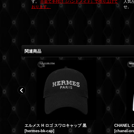
す。
※全て手付け（ハンドメイド）で作り上げて
人気
おります。
せ。
関連商品
コオーダー
エルメス H ロゴ スワロキャップ 黒
[
hermes-bk-cap
]
[
chanel-ord