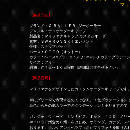
マリ
【商品詳細】
ブランド：Ｇ-ＢＡＬＬＥＲ | ジーボーラー
ジャンル：デコオーダーキャップ
製品名：マリファナキャップ カスタムオーダー
素材：
ＳＷＡＲＯＶＳＫＩエレメント
仕様：スナップバック
ベース：ＯＴＴＯ（オットー）
カラー：ベース=ブラック / スワロ=マルチカラーグラデー
サイズ：フリー
納期：約７日〜１０日程度（詳細はお問合せ下さい）
【商品説明】
マリファナをデザインしたカスタムオーダーキャップです
単にグリーンで表現するのではなく、７色グラデーション
単色からその他カラーでのグラデーションも承りますので
ガンジャ、ウィード、カンナビス、ポット、４２０、メリ
やコロラド州含め８州）をはじめ、オランダ、カナダ、ス
おります。※ルシアン・ぺラフィネがマリファナを取り入