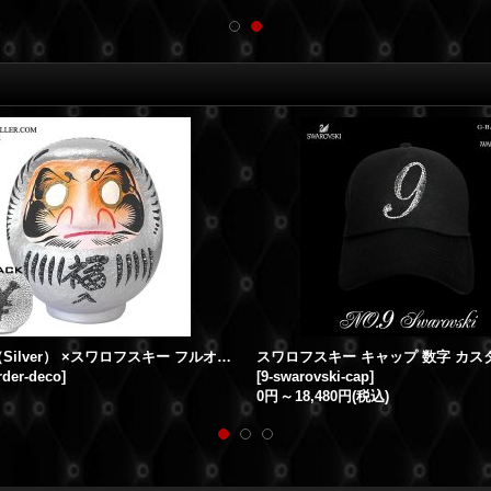
DARUMA（Silver） ×スワロフスキー フルオーダー/カスタムオーダー
rder-deco
]
[
9-swarovski-cap
]
0円
～
18,480円
(税込)