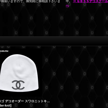
が御座いますので、御気軽に御相談下さいま
中。
⇒ ＧＢＳＳデコスクー
へ
CHANEL ロゴ デコオーダー スワロニットキャップ
er-knit
]