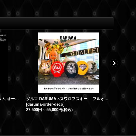
スワロフスキー キャップ 数字 カスタム オーダー 9 スワロ CAP
ダルマ DARUMA ×スワロフスキー フルオーダー/カスタムオーダー
[
daruma-order-deco
]
[
moncler-
27,500円
～
55,000円
(税込)