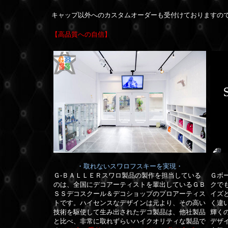
キャップ以外へのカスタムオーダーも受付けておりますの
【高品質への自信】
・取れないスワロフスキーを実現・
Ｇ-ＢＡＬＬＥＲスワロ製品の製作を担当している
Ｇボ
のは、全国にデコアーティストを輩出しているＧＢ
クで
ＳＳデコスクール＆デコショップのプロアーティス
イズ
トです。
ハイセンスなデザインは元より、その高い
く違
技術を駆使して生み出されたデコ製品は、他社製品
輝く
と比べ、非常に取れずらいハイクオリティな製品で
デザ