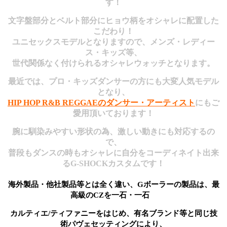
す！
文字盤部分とベルト部分にヒョウ柄をオシャレに配置した
こだわり！
ユニセックスモデルとなりますので、メンズ・レディー
ス・キッズ等、
世代関係なく付けられるオシャレウォッチとなります。
最近では、プロ・キッズダンサーの方にも大変人気モデル
となり、
HIP HOP R&B REGGAEのダンサー・アーティスト
にもご
愛用頂いております！
腕に馴染みやすい形状の為、激しい動きにも対応するの
で、
普段もダンスの時もオシャレに自分をコーディネイト出来
るG-SHOCKカスタムです！
海外製品・他社製品等とは全く違い、Gボーラーの製品は、最
高級のCZを一石・一石
カルティエ/ティファニーをはじめ、有名ブランド等と同じ技
術
パヴェセッティングにより、