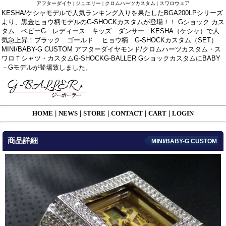
アフターダイヤ | ジュエリー | クロムハーツカスタム | スワロウェア
KESHA/ケシャモデルで人気ランキング入りを果たしたBGA200LPシリーズ
より、黒金ヒョウ柄モデルのG-SHOCKカスタムが登場！！ Gショック カス
タム ベビーG レディース キッズ ダンサー KESHA（ケシャ）で人
気急上昇！ブラック ゴールド ヒョウ柄 G-SHOCKカスタム（SET）
MINI/BABY-G CUSTOM アフターダイヤモンド/クロムハーツカスタム・ス
ワロＴシャツ・カスタムG-SHOCKG-BALLER GショックカスタムにBABY
－Gモデルが登場致しました。
HOME
|
NEWS
|
STORE
|
CONTACT
|
CART
|
LOGIN
商品詳細
MINI/BABY-G CUSTOM