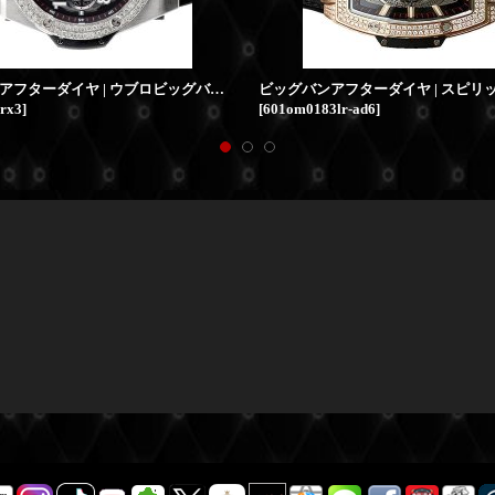
ビッグバンアフターダイヤ | ウブロビッグバン ウニコ チタニウム ベゼルダイヤ 411.NX.1170.RX HUBLOT時計
rx3
]
[
601om0183lr-ad6
]