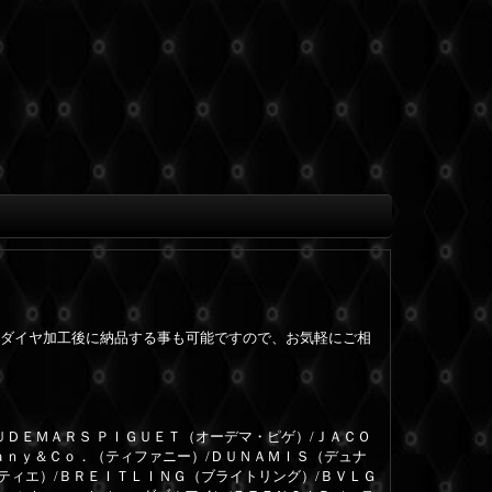
ダイヤ加工後に納品する事も可能ですので、お気軽にご相
ＵＤＥＭＡＲＳ ＰＩＧＵＥＴ（オーデマ・ピゲ）/ＪＡＣＯ
ａｎｙ＆Ｃｏ．（ティファニー）/ＤＵＮＡＭＩＳ（デュナ
ルティエ）/ＢＲＥＩＴＬＩＮＧ（ブライトリング）/ＢＶＬＧ