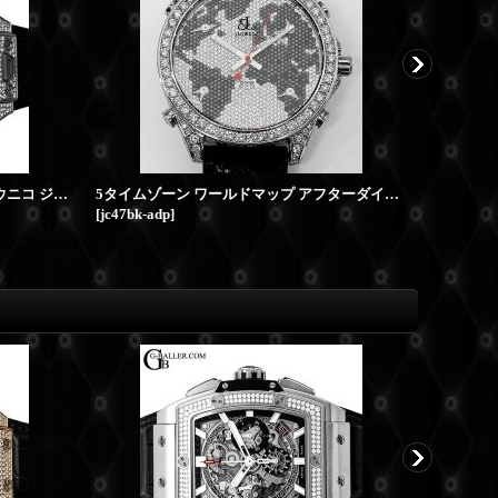
ウブロアフターダイヤ | ビッグバン ウニコ ジュエリー 411.NX.1170.RX HUBLOT時計
5タイムゾーン ワールドマップ アフターダイヤ JACOB&COフルダイヤ
[
jc47bk-adp
]
[
roch-pave