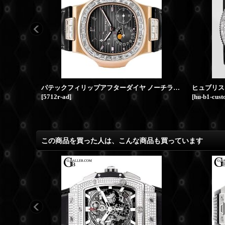
パテックフィリップアフターダイヤ ノーチラス RG バゲットダイヤ PATEK PHILIPPE時計
[
5712r-ad
]
[
hu-b1-cus
この商品を買った人は、こんな商品も買っています