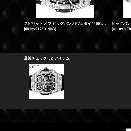
スピリット オブ ビッグバン パヴェダイヤ 601.NX.0173.LR HUBLOT時計
[
601nx0173lr-dia3
]
[
411nx1170
最近チェックしたアイテム