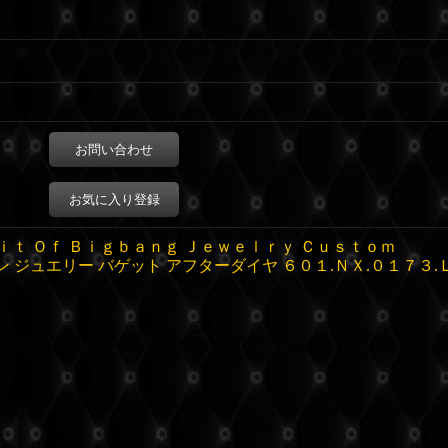
お問い合わせ
お気に入り登録
ｉｔ Ｏｆ Ｂｉｇｂａｎｇ Ｊｅｗｅｌｒｙ Ｃｕｓｔｏｍ
ン ジュエリー バゲット アフターダイヤ ６０１.ＮＸ.０１７３.