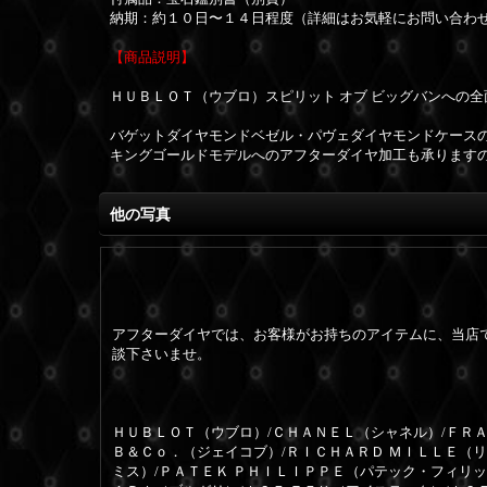
納期：約１０日〜１４日程度
（詳細はお気軽にお問い合わ
【商品説明
】
ＨＵＢＬＯＴ（ウブロ）スピリット オブ ビッグバンへの
バゲットダイヤモンドベゼル・パヴェダイヤモンドケース
キングゴールドモデルへのアフターダイヤ加工も承ります
他の写真
アフターダイヤでは、お客様がお持ちのアイテムに、当店
談下さいませ。
ＨＵＢＬＯＴ（ウブロ）/ＣＨＡＮＥＬ（シャネル）/ＦＲＡ
Ｂ＆Ｃｏ．（ジェイコブ）/ＲＩＣＨＡＲＤ ＭＩＬＬＥ（
ミス）/ＰＡＴＥＫ ＰＨＩＬＩＰＰＥ（パテック・フィリッ