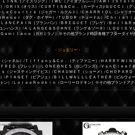
Ｅ ＬＩＮＫ（アイスリンク）/ＩＷＣ（アイダブルシ―）/ＡＷＩ Ｉｎｔｅｒ
）/ＯＲＩS（オリス）/ＣＵＲＴＩＳ＆Ｃｏ．（カーティス)/ＧＵＣＣＩ（グ
ｒ-ＬｅＣｏｕｌｔｒｅ（ジャガー・ルクルト）/ＣＨＡＲＲＩＯＬ（シャリオ
ＧＨｅｕｅｒ（タグ・ホイヤー）/ＴＵＤＯＲ（チュードル）/Ｃｈｒｉｓｔｉ
ＢＬＡＮＣＰＡＩＮ（ブランパン）/ＢＲＥＧＵＥＴ（ブレゲ）/Ｂｅｌｌ＆Ｒ
ユンハンス）/Ａ ＬＡＮＧＥ＆ＳＯＨＮＥ（ランゲ＆ゾーネ）/ＬＯＵＩＳ Ｖ
ａＧａｍｉｌａｎｏ（ガガミラノ）※その他ブランド時計各種アフターダイヤ
・ジュエリー・
（シャネル）/Ｔｉｆｆａｎｙ＆Ｃｏ．（ティファニー）/ＨＡＲＲＹ ＷＩＮ
/ＦＲＥＤ（フレッド）/ＬＯＮＥＯＮＥＳ（ロンワンズ）/ＶａｎＣｌｅｅｆ
ｉｓ（ジャスティンデイビス）/ＣＨＡＵＭＥＴ（ショーメ）/ＣＨＯＰＡＲＤ（シ
ル）/ＰＩＡＧＥＴ（ピアジェ）/ＢＩＬＬＷＡＬＬＬＥＡＴＨＥＲ（ビルウォ
ィトン）/ＬｏｒｅｅＲｏｄｋｉｎ（ローリーロドキン）※その他ブランドア