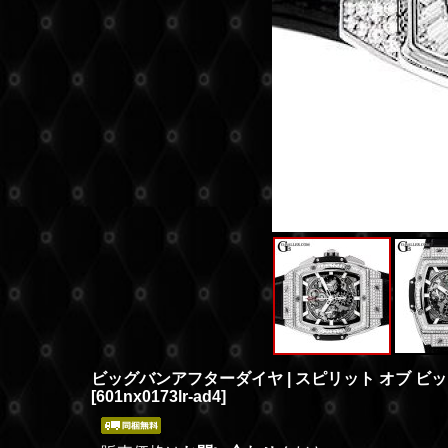
ビッグバンアフターダイヤ | スピリット オブ ビッグバ
[
601nx0173lr-ad4
]