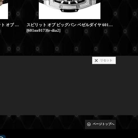
ビッグバンアフターダイヤ | スピリット オブ ビッグバン キングゴールド パヴェダイヤ 601.OM.0183.LR HUBLOT時計
スピリット オブ ビッグバン ベゼルダイヤ 601.NX.0173.LR HUBLOT時計
[
601nx0173lr-dia2
]
[
601om018
リセット
ページトップへ