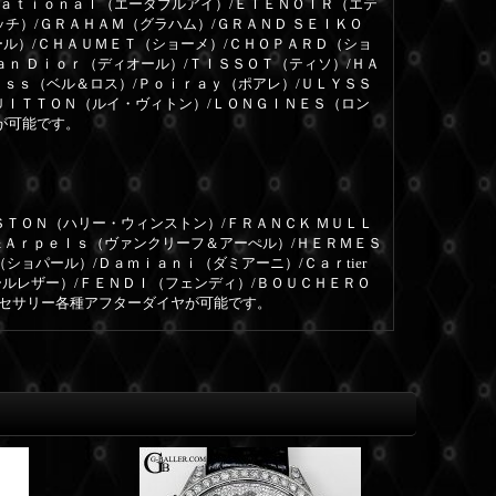
ｎａｔｉｏｎａｌ（エーダブルアイ）/ＥＴＥＮＯＩＲ（エテ
ッチ）/ＧＲＡＨＡＭ（グラハム）/ＧＲＡＮＤ ＳＥＩＫＯ
ール）/ＣＨＡＵＭＥＴ（ショーメ）/ＣＨＯＰＡＲＤ（ショ
ａｎ Ｄｉｏｒ（ディオール）/ＴＩＳＳＯＴ（ティソ）/ＨＡ
ｏｓｓ（ベル＆ロス）/Ｐｏｉｒａｙ（ポアレ）/ＵＬＹＳＳ
ＵＩＴＴＯＮ（ルイ・ヴィトン）/ＬＯＮＧＩＮＥＳ（ロン
が可能です。
ＳＴＯＮ（ハリー・ウィンストン）/ＦＲＡＮＣＫ ＭＵＬＬ
＆Ａｒｐｅｌｓ（ヴァンクリーフ＆アーぺル）/ＨＥＲＭＥＳ
ョパール）/Ｄａｍｉａｎｉ（ダミアーニ）/Ｃａｒtier
ールレザー）/ＦＥＮＤＩ（フェンディ）/ＢＯＵＣＨＥＲＯ
クセサリー各種アフターダイヤが可能です。