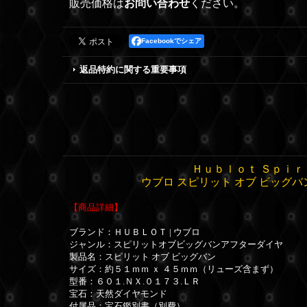
販売価格は
お問い合わせ
ください。
Facebookでシェア
返品特約に関する重要事項
Ｈｕｂｌｏｔ Ｓｐｉｒ
ウブロ スピリット オブ ビッグバ
【商品詳細】
ブランド：ＨＵＢＬＯＴ | ウブロ
ジャンル：スピリットオブビッグバンアフターダイヤ
製品名：スピリット オブ ビッグバン
サイズ：約５１ｍｍ ｘ ４５ｍｍ（リューズ含まず）
型番：６０１.ＮＸ.０１７３.ＬＲ
宝石：天然ダイヤモンド
付属品：宝石鑑別書（別費）