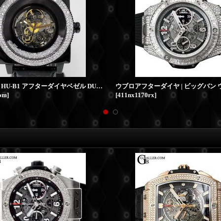
ヒュブリス HU-B1 アフターダイヤベゼル DUNAMISカスタム
tom
]
[
411nx1170rx
]