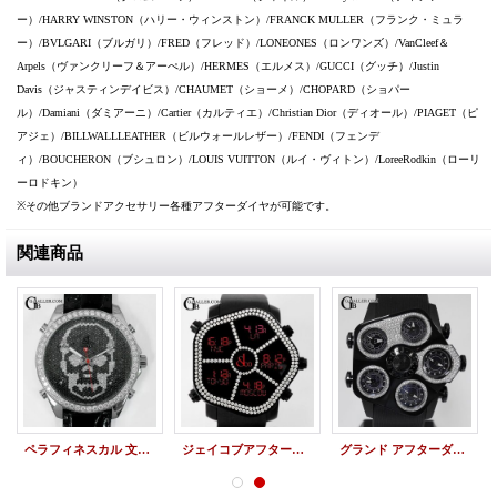
ー）/HARRY WINSTON（ハリー・ウィンストン）/FRANCK MULLER（フランク・ミュラ
ー）/BVLGARI（ブルガリ）/FRED（フレッド）/LONEONES（ロンワンズ）/VanCleef＆
Arpels（ヴァンクリーフ＆アーぺル）/HERMES（エルメス）/GUCCI（グッチ）/Justin
Davis（ジャスティンデイビス）/CHAUMET（ショーメ）/CHOPARD（ショパー
ル）/Damiani（ダミアーニ）/Cartier（カルティエ）/Christian Dior（ディオール）/PIAGET（ピ
アジェ）/BILLWALLLEATHER（ビルウォールレザー）/FENDI（フェンデ
ィ）/BOUCHERON（ブシュロン）/LOUIS VUITTON（ルイ・ヴィトン）/LoreeRodkin（ローリ
ーロドキン）
※その他ブランドアクセサリー各種アフターダイヤが可能です。
関連商品
ペラフィネスカル 文字盤 アフターダイヤ JACOB&COカスタム
ジェイコブアフターダイヤ | ゴースト 2列 ダイヤベゼル JACOB&Co.時計
グランド アフターダイヤ JACOB&Co. ベゼルダイヤ