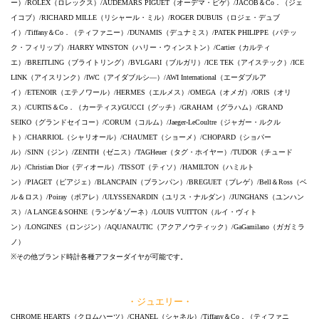
ー）/ROLEX（ロレックス）/AUDEMARS PIGUET（オーデマ・ピゲ）/JACOB＆Co．（ジェ
イコブ）/RICHARD MILLE（リシャール・ミル）/ROGER DUBUIS（ロジェ・デュブ
イ）/Tiffany＆Co．（ティファニー）/DUNAMIS（デュナミス）/PATEK PHILIPPE（パテッ
ク・フィリップ）/HARRY WINSTON（ハリー・ウィンストン）/Cartier（カルティ
エ）/BREITLING（ブライトリング）/BVLGARI（ブルガリ）/ICE TEK（アイステック）/ICE
LINK（アイスリンク）/IWC（アイダブルシ―）/AWI International（エーダブルア
イ）/ETENOIR（エテノワール）/HERMES（エルメス）/OMEGA（オメガ）/ORIS（オリ
ス）/CURTIS＆Co．（カーティス)/GUCCI（グッチ）/GRAHAM（グラハム）/GRAND
SEIKO（グランドセイコー）/CORUM（コルム）/Jaeger-LeCoultre（ジャガー・ルクル
ト）/CHARRIOL（シャリオール）/CHAUMET（ショーメ）/CHOPARD（ショパー
ル）/SINN（ジン）/ZENITH（ゼニス）/TAGHeuer（タグ・ホイヤー）/TUDOR（チュード
ル）/Christian Dior（ディオール）/TISSOT（ティソ）/HAMILTON（ハミルト
ン）/PIAGET（ピアジェ）/BLANCPAIN（ブランパン）/BREGUET（ブレゲ）/Bell＆Ross（ベ
ル＆ロス）/Poiray（ポアレ）/ULYSSENARDIN（ユリス・ナルダン）/JUNGHANS（ユンハン
ス）/A LANGE＆SOHNE（ランゲ＆ゾーネ）/LOUIS VUITTON（ルイ・ヴィト
ン）/LONGINES（ロンジン）/AQUANAUTIC（アクアノウティック）/GaGamilano（ガガミラ
ノ）
※その他ブランド時計各種アフターダイヤが可能です。
・ジュエリー・
CHROME HEARTS（クロムハーツ）/CHANEL（シャネル）/Tiffany＆Co．（ティファニ