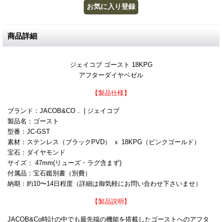
商品詳細
ジェイコブ ゴースト 18KPG
アフターダイヤベゼル
【製品仕様】
ブランド：JACOB&CO． | ジェイコブ
製品名：ゴースト
型番：JC-GST
素材：ステンレス（ブラックPVD） ｘ 18KPG（ピンクゴールド）
宝石：ダイヤモンド
サイズ： 47mm(リューズ・ラグ含まず)
付属品：宝石鑑別書（別費）
納期：約10〜14日程度（詳細は御気軽にお問い合わせ下さいませ）
【製品説明】
JACOB&Co時計の中でも最先端の機能を搭載したゴーストへのアフタ