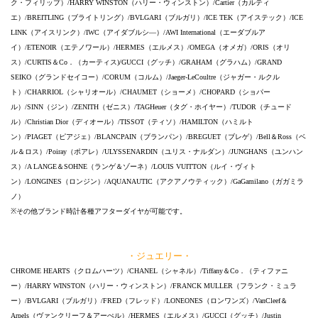
ク・フィリップ）/HARRY WINSTON（ハリー・ウィンストン）/Cartier（カルティ
エ）/BREITLING（ブライトリング）/BVLGARI（ブルガリ）/ICE TEK（アイステック）/ICE
LINK（アイスリンク）/IWC（アイダブルシ―）/AWI International（エーダブルア
イ）/ETENOIR（エテノワール）/HERMES（エルメス）/OMEGA（オメガ）/ORIS（オリ
ス）/CURTIS＆Co．（カーティス)/GUCCI（グッチ）/GRAHAM（グラハム）/GRAND
SEIKO（グランドセイコー）/CORUM（コルム）/Jaeger-LeCoultre（ジャガー・ルクル
ト）/CHARRIOL（シャリオール）/CHAUMET（ショーメ）/CHOPARD（ショパー
ル）/SINN（ジン）/ZENITH（ゼニス）/TAGHeuer（タグ・ホイヤー）/TUDOR（チュード
ル）/Christian Dior（ディオール）/TISSOT（ティソ）/HAMILTON（ハミルト
ン）/PIAGET（ピアジェ）/BLANCPAIN（ブランパン）/BREGUET（ブレゲ）/Bell＆Ross（ベ
ル＆ロス）/Poiray（ポアレ）/ULYSSENARDIN（ユリス・ナルダン）/JUNGHANS（ユンハン
ス）/A LANGE＆SOHNE（ランゲ＆ゾーネ）/LOUIS VUITTON（ルイ・ヴィト
ン）/LONGINES（ロンジン）/AQUANAUTIC（アクアノウティック）/GaGamilano（ガガミラ
ノ）
※その他ブランド時計各種アフターダイヤが可能です。
・ジュエリー・
CHROME HEARTS（クロムハーツ）/CHANEL（シャネル）/Tiffany＆Co．（ティファニ
ー）/HARRY WINSTON（ハリー・ウィンストン）/FRANCK MULLER（フランク・ミュラ
ー）/BVLGARI（ブルガリ）/FRED（フレッド）/LONEONES（ロンワンズ）/VanCleef＆
Arpels（ヴァンクリーフ＆アーぺル）/HERMES（エルメス）/GUCCI（グッチ）/Justin