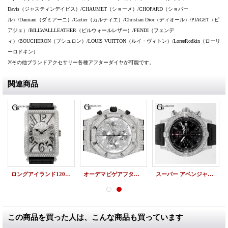
Davis（ジャスティンデイビス）/CHAUMET（ショーメ）/CHOPARD（ショパー
ル）/Damiani（ダミアーニ）/Cartier（カルティエ）/Christian Dior（ディオール）/PIAGET（ピ
アジェ）/BILLWALLLEATHER（ビルウォールレザー）/FENDI（フェンデ
ィ）/BOUCHERON（ブシュロン）/LOUIS VUITTON（ルイ・ヴィトン）/LoreeRodkin（ローリ
ーロドキン）
※その他ブランドアクセサリー各種アフターダイヤが可能です。
関連商品
ロングアイランド1200SC フルダイヤパヴェ アフターダイヤ
オーデマピゲアフターダイヤ ロイヤルオークオフショアクロノ 全面ダイヤモンド
スーパー アベンジャー アフターダイヤ ブライトリング ダイヤカスタム
この商品を買った人は、こんな商品も買っています