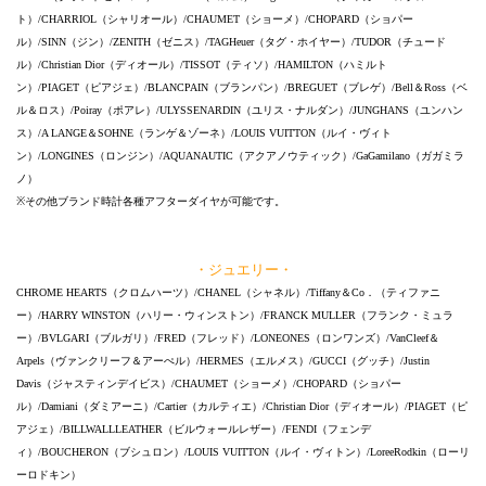
ト）/CHARRIOL（シャリオール）/CHAUMET（ショーメ）/CHOPARD（ショパー
ル）/SINN（ジン）/ZENITH（ゼニス）/TAGHeuer（タグ・ホイヤー）/TUDOR（チュード
ル）/Christian Dior（ディオール）/TISSOT（ティソ）/HAMILTON（ハミルト
ン）/PIAGET（ピアジェ）/BLANCPAIN（ブランパン）/BREGUET（ブレゲ）/Bell＆Ross（ベ
ル＆ロス）/Poiray（ポアレ）/ULYSSENARDIN（ユリス・ナルダン）/JUNGHANS（ユンハン
ス）/A LANGE＆SOHNE（ランゲ＆ゾーネ）/LOUIS VUITTON（ルイ・ヴィト
ン）/LONGINES（ロンジン）/AQUANAUTIC（アクアノウティック）/GaGamilano（ガガミラ
ノ）
※その他ブランド時計各種アフターダイヤが可能です。
・ジュエリー・
CHROME HEARTS（クロムハーツ）/CHANEL（シャネル）/Tiffany＆Co．（ティファニ
ー）/HARRY WINSTON（ハリー・ウィンストン）/FRANCK MULLER（フランク・ミュラ
ー）/BVLGARI（ブルガリ）/FRED（フレッド）/LONEONES（ロンワンズ）/VanCleef＆
Arpels（ヴァンクリーフ＆アーぺル）/HERMES（エルメス）/GUCCI（グッチ）/Justin
Davis（ジャスティンデイビス）/CHAUMET（ショーメ）/CHOPARD（ショパー
ル）/Damiani（ダミアーニ）/Cartier（カルティエ）/Christian Dior（ディオール）/PIAGET（ピ
アジェ）/BILLWALLLEATHER（ビルウォールレザー）/FENDI（フェンデ
ィ）/BOUCHERON（ブシュロン）/LOUIS VUITTON（ルイ・ヴィトン）/LoreeRodkin（ローリ
ーロドキン）