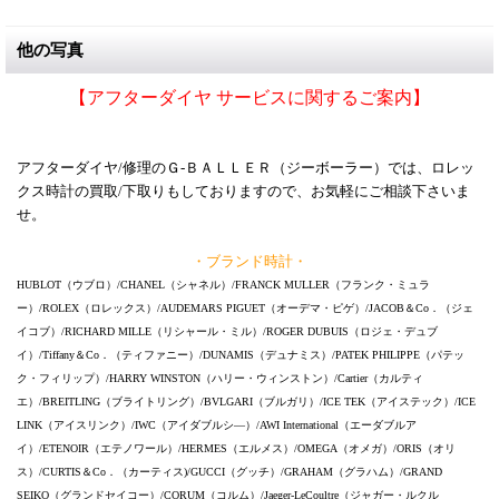
他の写真
【アフターダイヤ サービスに関するご案内】
アフターダイヤ/修理のＧ-ＢＡＬＬＥＲ（ジーボーラー）では、ロレッ
クス時計の買取/下取りもしておりますので、お気軽にご相談下さいま
せ。
・ブランド時計・
HUBLOT（ウブロ）/CHANEL（シャネル）/FRANCK MULLER（フランク・ミュラ
ー）/ROLEX（ロレックス）/AUDEMARS PIGUET（オーデマ・ピゲ）/JACOB＆Co．（ジェ
イコブ）/RICHARD MILLE（リシャール・ミル）/ROGER DUBUIS（ロジェ・デュブ
イ）/Tiffany＆Co．（ティファニー）/DUNAMIS（デュナミス）/PATEK PHILIPPE（パテッ
ク・フィリップ）/HARRY WINSTON（ハリー・ウィンストン）/Cartier（カルティ
エ）/BREITLING（ブライトリング）/BVLGARI（ブルガリ）/ICE TEK（アイステック）/ICE
LINK（アイスリンク）/IWC（アイダブルシ―）/AWI International（エーダブルア
イ）/ETENOIR（エテノワール）/HERMES（エルメス）/OMEGA（オメガ）/ORIS（オリ
ス）/CURTIS＆Co．（カーティス)/GUCCI（グッチ）/GRAHAM（グラハム）/GRAND
SEIKO（グランドセイコー）/CORUM（コルム）/Jaeger-LeCoultre（ジャガー・ルクル