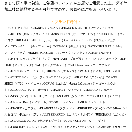
させて頂く事は勿論、ご希望のアイテムを当店でご用意した上、ダイヤ
加工後に納品する事も可能ですので、お気軽にご相談下さいませ。
・ブランド時計・
HUBLOT（ウブロ）/CHANEL（シャネル）/FRANCK MULLER（フランク・ミュラ
ー）/ROLEX（ロレックス）/AUDEMARS PIGUET（オーデマ・ピゲ）/JACOB＆Co．（ジェ
イコブ）/RICHARD MILLE（リシャール・ミル）/ROGER DUBUIS（ロジェ・デュブ
イ）/Tiffany＆Co．（ティファニー）/DUNAMIS（デュナミス）/PATEK PHILIPPE（パテッ
ク・フィリップ）/HARRY WINSTON（ハリー・ウィンストン）/Cartier（カルティ
エ）/BREITLING（ブライトリング）/BVLGARI（ブルガリ）/ICE TEK（アイステック）/ICE
LINK（アイスリンク）/IWC（アイダブルシ―）/AWI International（エーダブルア
イ）/ETENOIR（エテノワール）/HERMES（エルメス）/OMEGA（オメガ）/ORIS（オリ
ス）/CURTIS＆Co．（カーティス)/GUCCI（グッチ）/GRAHAM（グラハム）/GRAND
SEIKO（グランドセイコー）/CORUM（コルム）/Jaeger-LeCoultre（ジャガー・ルクル
ト）/CHARRIOL（シャリオール）/CHAUMET（ショーメ）/CHOPARD（ショパー
ル）/SINN（ジン）/ZENITH（ゼニス）/TAGHeuer（タグ・ホイヤー）/TUDOR（チュード
ル）/Christian Dior（ディオール）/TISSOT（ティソ）/HAMILTON（ハミルト
ン）/PIAGET（ピアジェ）/BLANCPAIN（ブランパン）/BREGUET（ブレゲ）/Bell＆Ross（ベ
ル＆ロス）/Poiray（ポアレ）/ULYSSENARDIN（ユリス・ナルダン）/JUNGHANS（ユンハン
ス）/A LANGE＆SOHNE（ランゲ＆ゾーネ）/LOUIS VUITTON（ルイ・ヴィト
ン）/LONGINES（ロンジン）/AQUANAUTIC（アクアノウティック）/GaGamilano（ガガミラ