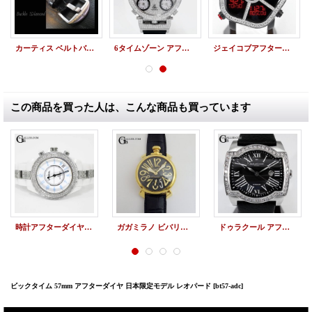
カーティス ベルトバックル アフターダイヤ
6タイムゾーン アフターダイヤ JACOB&Co. フルダイヤモンド
ジェイコブアフターダイヤ | ゴースト 1列 ダイヤベゼル JACOB&Co.時計
この商品を買った人は、こんな商品も買っています
時計アフターダイヤ シャネル J12アフターダイヤ 限定ブルーライト 38mm ベゼルダイヤ/ブレスダイヤ
ガガミラノ ビバリーヒルズ 限定 アフターダイヤ
ドゥラクール アフターダイヤ サクラ 222限定モデル deLaCour時計
ビックタイム 57mm アフターダイヤ 日本限定モデル レオパード
[bt57-adc]