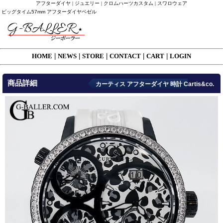
アフターダイヤ | ジュエリー | クロムハーツカスタム | スワロウェア
ビッグタイム57mm アフターダイヤベゼル
HOME
|
NEWS
|
STORE
|
CONTACT
|
CART
|
LOGIN
商品詳細
カーティス アフターダイヤ 時計 Cartis&co.