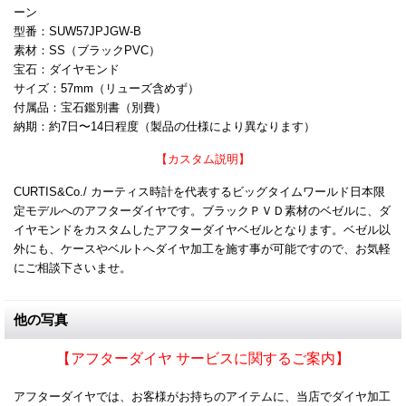
ーン
型番：SUW57JPJGW-B
素材：SS（ブラックPVC）
宝石：ダイヤモンド
サイズ：57mm（リューズ含めず）
付属品：宝石鑑別書（別費）
納期：約7日〜14日程度（製品の仕様により異なります）
【カスタム説明】
CURTIS&Co./ カーティス時計を代表するビッグタイムワールド日本限
定モデルへのアフターダイヤです。ブラックＰＶＤ素材のベゼルに、ダ
イヤモンドをカスタムしたアフターダイヤベゼルとなります。ベゼル以
外にも、ケースやベルトへダイヤ加工を施す事が可能ですので、お気軽
にご相談下さいませ。
他の写真
【アフターダイヤ サービスに関するご案内】
アフターダイヤでは、お客様がお持ちのアイテムに、当店でダイヤ加工