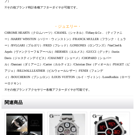
ノ）
※その他ブランド時計各種アフターダイヤが可能です。
・ジュエリー・
CHROME HEARTS（クロムハーツ）/CHANEL（シャネル）/Tiffany＆Co．（ティファニ
ー）/HARRY WINSTON（ハリー・ウィンストン）/FRANCK MULLER（フランク・ミュラ
ー）/BVLGARI（ブルガリ）/FRED（フレッド）/LONEONES（ロンワンズ）/VanCleef＆
Arpels（ヴァンクリーフ＆アーぺル）/HERMES（エルメス）/GUCCI（グッチ）/Justin
Davis（ジャスティンデイビス）/CHAUMET（ショーメ）/CHOPARD（ショパー
ル）/Damiani（ダミアーニ）/Cartier（カルティエ）/Christian Dior（ディオール）/PIAGET（ピ
アジェ）/BILLWALLLEATHER（ビルウォールレザー）/FENDI（フェンデ
ィ）/BOUCHERON（ブシュロン）/LOUIS VUITTON（ルイ・ヴィトン）/LoreeRodkin（ローリ
ーロドキン）
※その他ブランドアクセサリー各種アフターダイヤが可能です。
関連商品