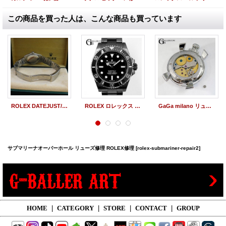
この商品を買った人は、こんな商品も買っています
ROLEX DATEJUST/デイトジャスト バックル修理・歪み修理
ROLEX ロレックス サブマリーナ ノンデイト 124060 DLCコーティング 加工 再コーティング
GaGa milano リューズ修理 歯車修理 マニュアーレ48
サブマリーナオーバーホール リューズ修理 ROLEX修理
[rolex-submariner-repair2]
HOME
|
CATEGORY
|
STORE
|
CONTACT
|
GROUP