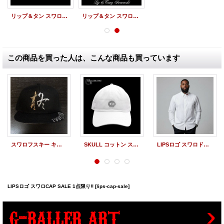
リップ＆タン スワロCAP レッド
リップ＆タン スワロCAP ゴールド
この商品を買った人は、こんな商品も買っています
スワロフスキー キャップ 漢字 スワロ オーダー スワロ CAP
SKULL コットン スワロCAP 1点限り 限定SALE品 !!
LIPSロゴ スワロドレスシャツ 長袖
LIPSロゴ スワロCAP SALE 1点限り!!
[lips-cap-sale]