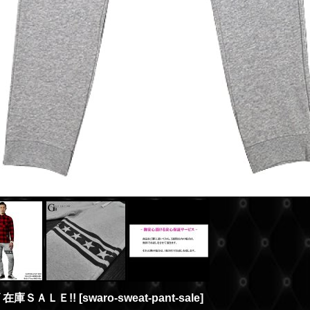
 在庫ＳＡＬＥ!!
[
swaro-sweat-pant-sale
]