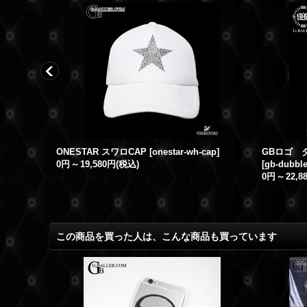
BUONA SERA スワロフスキー デニムスウェット スワロ セットアップ 新作
ONESTAR スワロCAP
[
onestar-wh-cap
]
GBロゴ 
0円
～
19,580円
(税込)
[
gb-dubbl
0円
～
22,8
この商品を買った人は、こんな商品も買っています