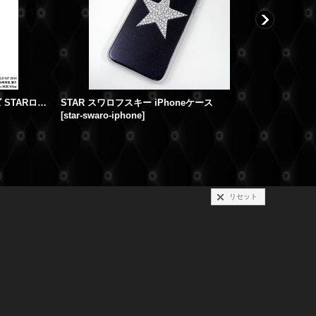
スワロフスキー セットアップ メンズ STARロゴ 在庫セール Ｍサイズ！
STAR スワロフスキー iPhoneケース
スワロフス
[
star-swaro-iphone
]
[
set-star
]
39,600円
(
リセット