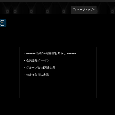
ページトップへ
====== 新着/入荷情報/お知らせ ======
会員登録/クーポン
グループ会社|関連企業
特定商取引法表示