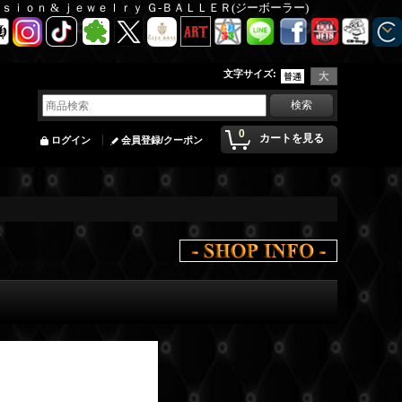
Ｆａｓｉｏｎ & ｊｅｗｅｌｒｙ Ｇ-ＢＡＬＬＥＲ(ジーボーラー)
文字サイズ
:
0
カートを見る
ログイン
会員登録/クーポン