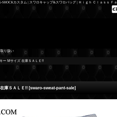
 G-SHOCKカスタム | スワロキャップ&スワロバッグ | Ｈｉｇｈ Ｃｌａｓｓ 
を取り扱い
キー Mサイズ 在庫ＳＡＬＥ!!
在庫ＳＡＬＥ!!
[
swaro-sweat-pant-sale
]