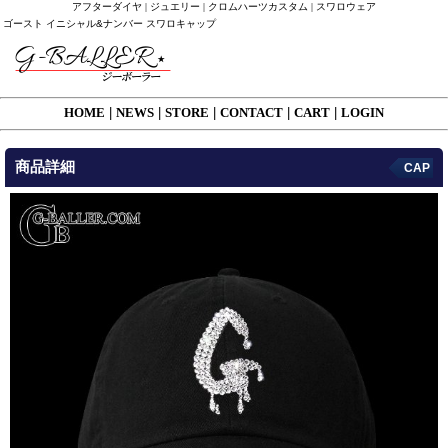
アフターダイヤ | ジュエリー | クロムハーツカスタム | スワロウェア
ゴースト イニシャル&ナンバー スワロキャップ
HOME
|
NEWS
|
STORE
|
CONTACT
|
CART
|
LOGIN
商品詳細
CAP