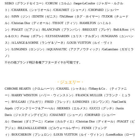
SEIKO（グランドセイコー）/CORUM（コルム）/Jaeger-LeCoultre（ジャガー・ルクル
ト）/CHARRIOL（シャリオール）/CHAUMET（ショーメ）/CHOPARD（ショパー
ル）/SINN（ジン）/ZENITH（ゼニス）/TAGHeuer（タグ・ホイヤー）/TUDOR（チュード
ル）/Christian Dior（ディオール）/TISSOT（ティソ）/HAMILTON（ハミルト
ン）/PIAGET（ピアジェ）/BLANCPAIN（ブランパン）/BREGUET（ブレゲ）/Bell＆Ross（ベ
ル＆ロス）/Poiray（ポアレ）/ULYSSENARDIN（ユリス・ナルダン）/JUNGHANS（ユンハン
ス）/A LANGE＆SOHNE（ランゲ＆ゾーネ）/LOUIS VUITTON（ルイ・ヴィト
ン）/LONGINES（ロンジン）/AQUANAUTIC（アクアノウティック）/GaGamilano（ガガミラ
ノ）
※その他ブランド時計各種アフターダイヤが可能です。
・ジュエリー・
CHROME HEARTS（クロムハーツ）/CHANEL（シャネル）/Tiffany＆Co．（ティファニ
ー）/HARRY WINSTON（ハリー・ウィンストン）/FRANCK MULLER（フランク・ミュラ
ー）/BVLGARI（ブルガリ）/FRED（フレッド）/LONEONES（ロンワンズ）/VanCleef＆
Arpels（ヴァンクリーフ＆アーぺル）/HERMES（エルメス）/GUCCI（グッチ）/Justin
Davis（ジャスティンデイビス）/CHAUMET（ショーメ）/CHOPARD（ショパー
ル）/Damiani（ダミアーニ）/Cartier（カルティエ）/Christian Dior（ディオール）/PIAGET（ピ
アジェ）/BILLWALLLEATHER（ビルウォールレザー）/FENDI（フェンデ
ィ）/BOUCHERON（ブシュロン）/LOUIS VUITTON（ルイ・ヴィトン）/LoreeRodkin（ローリ