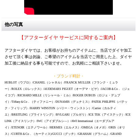
他の写真
【アフターダイヤ サービスに関するご案内】
アフターダイヤでは、お客様がお持ちのアイテムに、当店でダイヤ加工
させて頂く事は勿論、ご希望のアイテムを当店でご用意した上、ダイヤ
加工後に納品する事も可能ですので、お気軽にご相談下さいませ。
・ブランド時計・
HUBLOT（ウブロ）/CHANEL（シャネル）/FRANCK MULLER（フランク・ミュラ
ー）/ROLEX（ロレックス）/AUDEMARS PIGUET（オーデマ・ピゲ）/JACOB＆Co．（ジェ
イコブ）/RICHARD MILLE（リシャール・ミル）/ROGER DUBUIS（ロジェ・デュブ
イ）/Tiffany＆Co．（ティファニー）/DUNAMIS（デュナミス）/PATEK PHILIPPE（パテッ
ク・フィリップ）/HARRY WINSTON（ハリー・ウィンストン）/Cartier（カルティ
エ）/BREITLING（ブライトリング）/BVLGARI（ブルガリ）/ICE TEK（アイステック）/ICE
LINK（アイスリンク）/IWC（アイダブルシ―）/AWI International（エーダブルア
イ）/ETENOIR（エテノワール）/HERMES（エルメス）/OMEGA（オメガ）/ORIS（オリ
ス）/CURTIS＆Co．（カーティス)/GUCCI（グッチ）/GRAHAM（グラハム）/GRAND