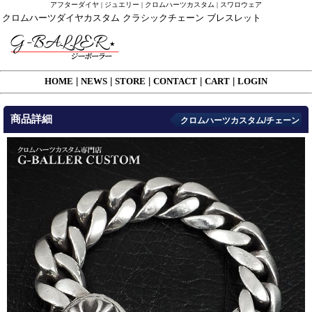
アフターダイヤ | ジュエリー | クロムハーツカスタム | スワロウェア
クロムハーツダイヤカスタム クラシックチェーン ブレスレット
HOME
|
NEWS
|
STORE
|
CONTACT
|
CART
|
LOGIN
商品詳細
クロムハーツカスタム/チェーン