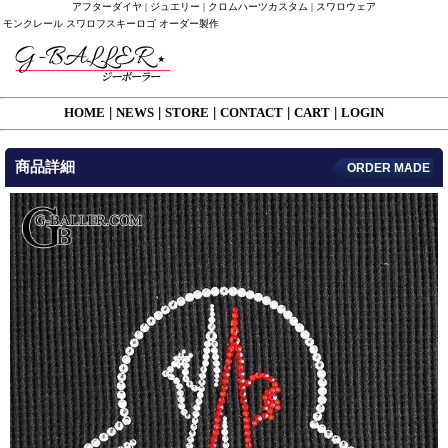
アフターダイヤ | ジュエリー | クロムハーツカスタム | スワロウェア
モンクレール スワロフスキーロゴ オーダー製作
HOME
|
NEWS
|
STORE
|
CONTACT
|
CART
|
LOGIN
商品詳細
ORDER MADE