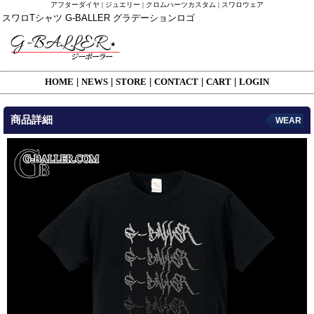
アフターダイヤ | ジュエリー | クロムハーツカスタム | スワロウェア
スワロTシャツ G-BALLER グラデーションロゴ
HOME
|
NEWS
|
STORE
|
CONTACT
|
CART
|
LOGIN
商品詳細
WEAR