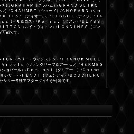
ッチ）/ＧＲＡＨＡＭ（グラハム）/ＧＲＡＮＤ ＳＥＩＫＯ
ール）/ＣＨＡＵＭＥＴ（ショーメ）/ＣＨＯＰＡＲＤ（ショ
ａｎ Ｄｉｏｒ（ディオール）/ＴＩＳＳＯＴ（ティソ）/ＨＡ
ｏｓｓ（ベル＆ロス）/Ｐｏｉｒａｙ（ポアレ）/ＵＬＹＳＳ
ＵＩＴＴＯＮ（ルイ・ヴィトン）/ＬＯＮＧＩＮＥＳ（ロン
が可能です。
ＳＴＯＮ（ハリー・ウィンストン）/ＦＲＡＮＣＫ ＭＵＬＬ
＆Ａｒｐｅｌｓ（ヴァンクリーフ＆アーぺル）/ＨＥＲＭＥＳ
ョパール）/Ｄａｍｉａｎｉ（ダミアーニ）/Ｃａｒtier
ールレザー）/ＦＥＮＤＩ（フェンディ）/ＢＯＵＣＨＥＲＯ
クセサリー各種アフターダイヤが可能です。