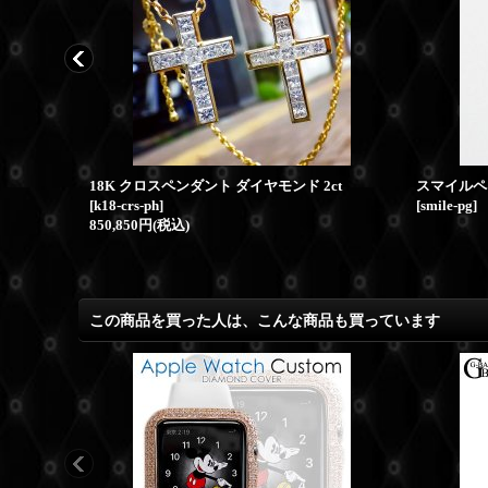
K18 ホワイトゴールド 数字 8 ナンバー ペンダント ダイヤ
18K クロスペンダント ダイヤモンド 2ct
スマイルペン
[
k18-crs-ph
]
[
smile-pg
]
850,850円
(税込)
この商品を買った人は、こんな商品も買っています