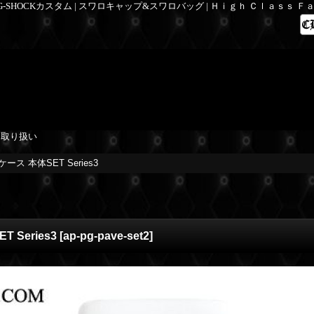
 G-SHOCKカスタム | スワロキャップ&スワロバッグ | Ｈｉｇｈ Ｃｌａｓｓ 
を取り扱い
ケース 本体SET Series3
 Series3
[
ap-pg-pave-set2
]