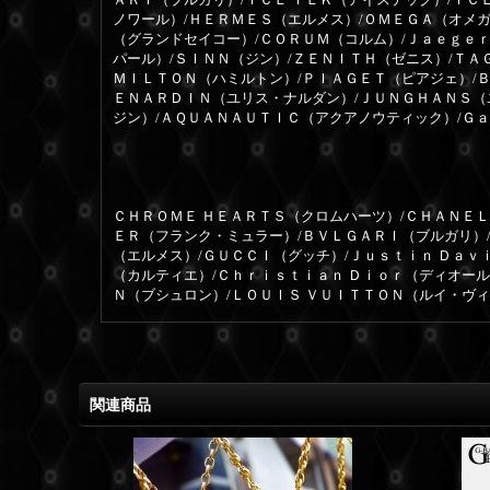
ノワール）/ＨＥＲＭＥＳ（エルメス）/ＯＭＥＧＡ（オメガ
（グランドセイコー）/ＣＯＲＵＭ（コルム）/Ｊａｅｇｅ
パール）/ＳＩＮＮ（ジン）/ＺＥＮＩＴＨ（ゼニス）/ＴＡ
ＭＩＬＴＯＮ（ハミルトン）/ＰＩＡＧＥＴ（ピアジェ）/
ＥＮＡＲＤＩＮ（ユリス・ナルダン）/ＪＵＮＧＨＡＮＳ（
ジン）/ＡＱＵＡＮＡＵＴＩＣ（アクアノウティック）/Ｇ
ＣＨＲＯＭＥ ＨＥＡＲＴＳ（クロムハーツ）/ＣＨＡＮＥＬ
ＥＲ（フランク・ミュラー）/ＢＶＬＧＡＲＩ（ブルガリ）
（エルメス）/ＧＵＣＣＩ（グッチ）/Ｊｕｓｔｉｎ Ｄａｖ
（カルティエ）/Ｃｈｒｉｓｔｉａｎ Ｄｉｏｒ（ディオー
Ｎ（ブシュロン）/ＬＯＵＩＳ ＶＵＩＴＴＯＮ（ルイ・ヴ
関連商品