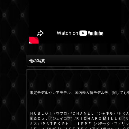
他の写真
限定モデルやレアモデル、国内未入荷モデル等、探しても
ＨＵＢＬＯＴ（ウブロ）/ＣＨＡＮＥＬ（シャネル）/ＦＲＡ
Ｂ＆Ｃｏ．（ジェイコブ）/ＲＩＣＨＡＲＤ ＭＩＬＬＥ（
ミス）/ＰＡＴＥＫ ＰＨＩＬＩＰＰＥ（パテック・フィリッ
ＡＲＩ（ブルガリ）/ＩＣＥ ＴＥＫ（アイステック）/ＩＣ