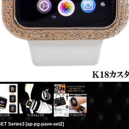
 Series3
[
ap-pg-pave-set2
]