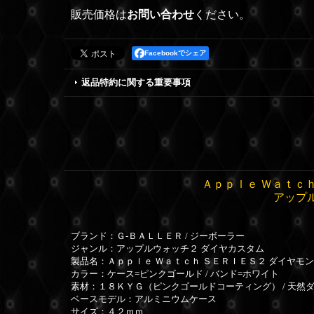
販売価格は
お問い合わせ
ください。
Facebookでシェア
返品特約に関する重要事項
Ａｐｐｌｅ Ｗａｔｃｈ
アップ
ブランド：Ｇ-ＢＡＬＬＥＲ / ジーボーラー
ジャンル：アップルウォッチ２ ダイヤカスタム
製品名：Ａｐｐｌｅ Ｗａｔｃｈ ＳＥＲＩＥＳ２ ダイヤモ
カラー：ケース=ピンクゴールド / バンド=ホワイト
素材：１８ＫＹＧ（ピンクゴールドコーティング） / 天然
ベースモデル：アルミニウムケース
サイズ：４２ｍｍ