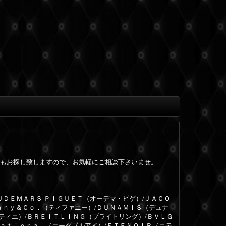
もお探し致しますので、お気軽にご相談下さいませ。
ＵＤＥＭＡＲＳ ＰＩＧＵＥＴ（オーデマ・ピゲ）/ＪＡＣＯ
ａｎｙ＆Ｃｏ．（ティファニー）/ＤＵＮＡＭＩＳ（デュナ
ルティエ）/ＢＲＥＩＴＬＩＮＧ（ブライトリング）/ＢＶＬＧ
ｎａｔｉｏｎａｌ（エーダブルアイ）/ＥＴＥＮＯＩＲ（エテ