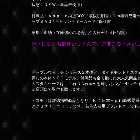
状態：ＮＥＷ（新品未使用）
付属品：
Ａｐｐｌｅ純正BOX / 取扱説明書 /
１ｍ磁気充電ケ
ップＢＡＧ / ギャランティーカード / 保証書
納期：即納（在庫切れの場合、約３日〜１４日程度）
※下に動画も御座いますので、是非ご覧下さいま
アップルウォッチ シリーズ２本体と、ダイヤモンドカス
押しの本体ＳＥＴモデル。付属品も全て揃った大人気商品
カスタムケースは、１石づつ石留めを施したパヴェセッテ
※店頭にて取付も致します。
・コチラは雑誌掲載商品となり、Ｋ-１日本王者 山崎秀晃選手
アクセサリー ウォッチです。芸能人着用ブランドとしても