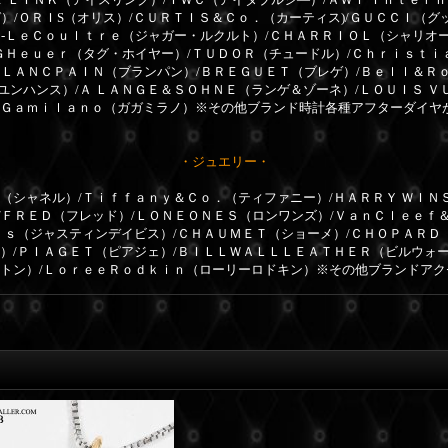
）/ＯＲＩS（オリス）/ＣＵＲＴＩＳ＆Ｃｏ．（カーティス)/ＧＵＣＣＩ（グ
ｒ-ＬｅＣｏｕｌｔｒｅ（ジャガー・ルクルト）/ＣＨＡＲＲＩＯＬ（シャリオ
ＧＨｅｕｅｒ（タグ・ホイヤー）/ＴＵＤＯＲ（チュードル）/Ｃｈｒｉｓｔｉ
ＢＬＡＮＣＰＡＩＮ（ブランパン）/ＢＲＥＧＵＥＴ（ブレゲ）/Ｂｅｌｌ＆Ｒ
ユンハンス）/Ａ ＬＡＮＧＥ＆ＳＯＨＮＥ（ランゲ＆ゾーネ）/ＬＯＵＩＳ Ｖ
ａＧａｍｉｌａｎｏ（ガガミラノ）※その他ブランド時計各種アフターダイヤ
・ジュエリー・
（シャネル）/Ｔｉｆｆａｎｙ＆Ｃｏ．（ティファニー）/ＨＡＲＲＹ ＷＩＮ
/ＦＲＥＤ（フレッド）/ＬＯＮＥＯＮＥＳ（ロンワンズ）/ＶａｎＣｌｅｅｆ
ｉｓ（ジャスティンデイビス）/ＣＨＡＵＭＥＴ（ショーメ）/ＣＨＯＰＡＲＤ（シ
ル）/ＰＩＡＧＥＴ（ピアジェ）/ＢＩＬＬＷＡＬＬＬＥＡＴＨＥＲ（ビルウォ
ィトン）/ＬｏｒｅｅＲｏｄｋｉｎ（ローリーロドキン）※その他ブランドア