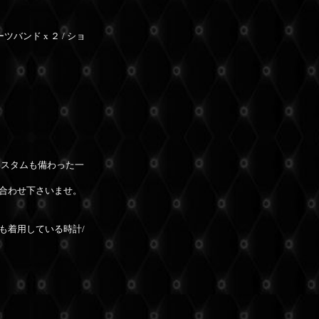
ツバンド x ２
/
ショ
カスタムも備わった一
合わせ下さいませ。
んも着用している時計/