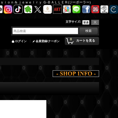
Ｆａｓｉｏｎ & ｊｅｗｅｌｒｙ Ｇ-ＢＡＬＬＥＲ(ジーボーラー)
文字サイズ
:
0
カートを見る
ログイン
会員登録/クーポン