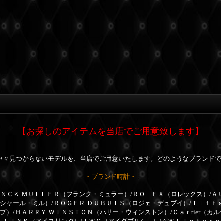
【お探しのアイテムを当店でご用意致します】
中々見つからないモデルを、当店でご用意いたします。どのようなブランドで
・ブランド時計・
ＮＣＫ ＭＵＬＬＥＲ（フランク・ミュラー）/ＲＯＬＥＸ（ロレックス）/Ａ
リシャール・ミル）/ＲＯＧＥＲ ＤＵＢＵＩＳ（ロジェ・デュブイ）/Ｔｉｆｆ
プ）/ＨＡＲＲＹ ＷＩＮＳＴＯＮ（ハリー・ウィンストン）/Ｃａｒtier（カ
Ｅ ＬＩＮＫ（アイスリンク）/ＩＷＣ（アイダブルシ―）/ＡＷＩ Ｉｎｔｅｒ