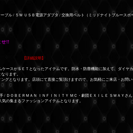
ーブル / ５Ｗ ＵＳＢ電源アダプタ
/ 交換用ベルト（
ミッドナイトブルースポー
せ!!
【詳細説明】
タムケースがＳＥＴとなったアイテムです。防水・防塵機能に加えて、ダイヤ
となります。
ィングとなります。
店頭にて直接ご覧頂けますので、お気軽にご来店・お問い
 / ＤＯＢＥＲＭＡＮ ＩＮＦＩＮＩＴＹ ＭＣ・劇団ＥＸＩＬＥ ＳＷＡＹさ
人気の集まるファッションアイテムとなります。