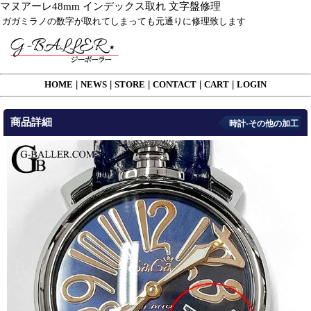
マヌアーレ48mm インデックス取れ 文字盤修理
ガガミラノの数字が取れてしまっても元通りに修理致します
HOME
|
NEWS
|
STORE
|
CONTACT
|
CART
|
LOGIN
商品詳細
時計-その他の加工