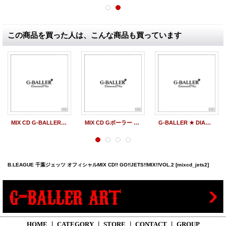
この商品を買った人は、こんな商品も買っています
MIX CD G-BALLER ★ DIAMOND MIX Mixed By DJ TAKA
MIX CD Gボーラー ★ DIAMOND MIX Mixed By DJ TAKA
G-BALLER ★ DIAMOND MIX CD Mixed By DJ TAKA
B.LEAGUE 千葉ジェッツ オフィシャルMIX CD!! GO!!JETS!!MIX!!VOL.2
[mixcd_jets2]
HOME
|
CATEGORY
|
STORE
|
CONTACT
|
GROUP