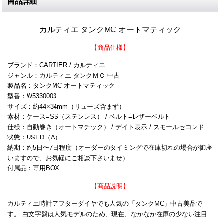
商品詳細
カルティエ タンクMC オートマティック
【商品仕様】
ブランド：CARTIER / カルティエ
ジャンル：カルティエ タンクＭＣ 中古
製品名：タンクMC オートマティック
型番：W5330003
サイズ：約44×34mm（リューズ含まず）
素材：ケース=SS（ステンレス） / ベルト=レザーベルト
仕様：自動巻き（オートマチック） / デイト表示 / スモールセコンド
状態：USED（A）
納期：約5日〜7日程度（オーダーのタイミングで在庫切れの場合が御座
いますので、お気軽にご相談下さいませ）
付属品：専用BOX
【商品説明】
カルティエ時計アフターダイヤでも人気の「タンクMC」中古美品で
す。 白文字盤は人気モデルのため、現在、なかなか在庫の少ない注目