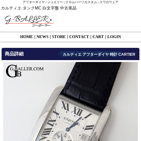
アフターダイヤ | ジュエリー | クロムハーツカスタム | スワロウェア
カルティエ タンクMC 白文字盤 中古美品
HOME
|
NEWS
|
STORE
|
CONTACT
|
CART
|
LOGIN
商品詳細
カルティエ アフターダイヤ 時計 CARTIER