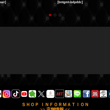
pair
]
[
bntgmt-bdpddc
]
ＳＨＯＰ ＩＮＦＯＲＭＡＴＩＯＮ
>> 店舗情報 <<