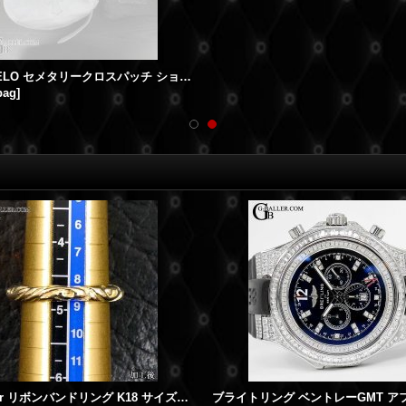
【限定】LELO セメタリークロスパッチ ショルダーバッグ
bag
]
RoyalOrder リボンバンドリング K18 サイズ直し ロイヤルオーダー修理