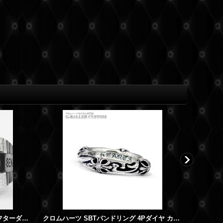
ブライトリング ベントレーGMT アフターダイヤ バゲットダイヤベゼル ダイヤ文字盤 製作オーダー
クロムハーツ SBTバンドリング 4Pダイヤ カスタム
クロムハー