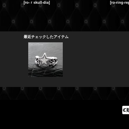
[
ro-ｒskull-dia
]
[
ro-ring-re
最近チェックしたアイテム