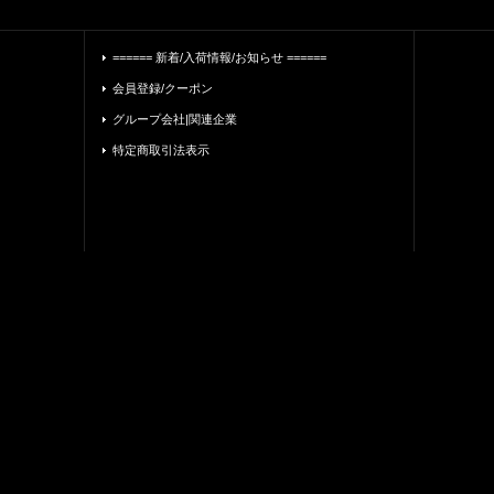
====== 新着/入荷情報/お知らせ ======
会員登録/クーポン
グループ会社|関連企業
特定商取引法表示