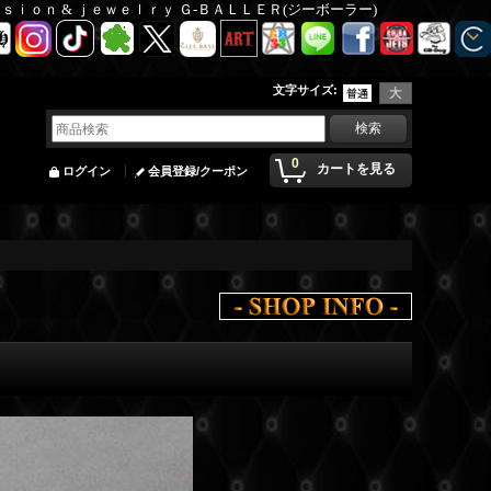
Ｆａｓｉｏｎ & ｊｅｗｅｌｒｙ Ｇ-ＢＡＬＬＥＲ(ジーボーラー)
文字サイズ
:
0
カートを見る
ログイン
会員登録/クーポン