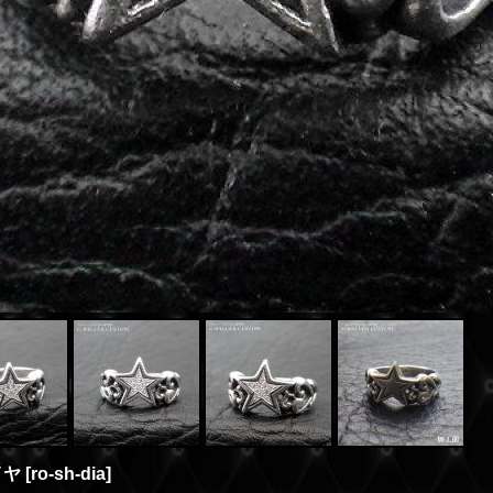
イヤ
[
ro-sh-dia
]