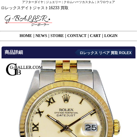
アフターダイヤ | ジュエリー | クロムハーツカスタム | スワロウェア
ロレックスデイトジャスト16233 買取
HOME
|
NEWS
|
STORE
|
CONTACT
|
CART
|
LOGIN
商品詳細
ロレックス リペア 買取 ROLEX