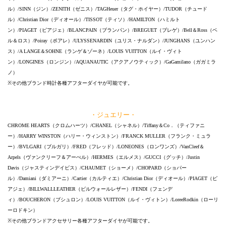
ル）/SINN（ジン）/ZENITH（ゼニス）/TAGHeuer（タグ・ホイヤー）/TUDOR（チュード
ル）/Christian Dior（ディオール）/TISSOT（ティソ）/HAMILTON（ハミルト
ン）/PIAGET（ピアジェ）/BLANCPAIN（ブランパン）/BREGUET（ブレゲ）/Bell＆Ross（ベ
ル＆ロス）/Poiray（ポアレ）/ULYSSENARDIN（ユリス・ナルダン）/JUNGHANS（ユンハン
ス）/A LANGE＆SOHNE（ランゲ＆ゾーネ）/LOUIS VUITTON（ルイ・ヴィト
ン）/LONGINES（ロンジン）/AQUANAUTIC（アクアノウティック）/GaGamilano（ガガミラ
ノ）
※その他ブランド時計各種アフターダイヤが可能です。
・ジュエリー・
CHROME HEARTS（クロムハーツ）/CHANEL（シャネル）/Tiffany＆Co．（ティファニ
ー）/HARRY WINSTON（ハリー・ウィンストン）/FRANCK MULLER（フランク・ミュラ
ー）/BVLGARI（ブルガリ）/FRED（フレッド）/LONEONES（ロンワンズ）/VanCleef＆
Arpels（ヴァンクリーフ＆アーぺル）/HERMES（エルメス）/GUCCI（グッチ）/Justin
Davis（ジャスティンデイビス）/CHAUMET（ショーメ）/CHOPARD（ショパー
ル）/Damiani（ダミアーニ）/Cartier（カルティエ）/Christian Dior（ディオール）/PIAGET（ピ
アジェ）/BILLWALLLEATHER（ビルウォールレザー）/FENDI（フェンデ
ィ）/BOUCHERON（ブシュロン）/LOUIS VUITTON（ルイ・ヴィトン）/LoreeRodkin（ローリ
ーロドキン）
※その他ブランドアクセサリー各種アフターダイヤが可能です。