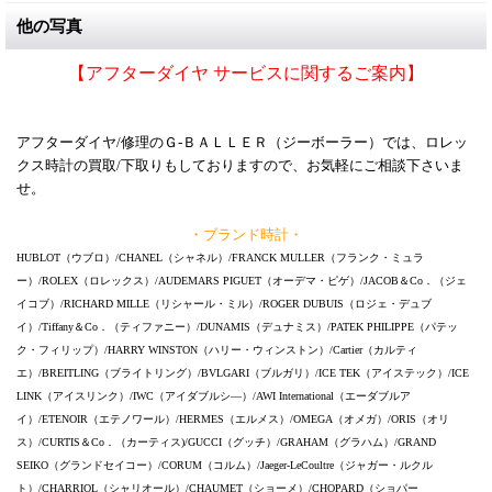
他の写真
【アフターダイヤ サービスに関するご案内】
アフターダイヤ/修理のＧ-ＢＡＬＬＥＲ（ジーボーラー）では、ロレッ
クス時計の買取/下取りもしておりますので、お気軽にご相談下さいま
せ。
・ブランド時計・
HUBLOT（ウブロ）/CHANEL（シャネル）/FRANCK MULLER（フランク・ミュラ
ー）/ROLEX（ロレックス）/AUDEMARS PIGUET（オーデマ・ピゲ）/JACOB＆Co．（ジェ
イコブ）/RICHARD MILLE（リシャール・ミル）/ROGER DUBUIS（ロジェ・デュブ
イ）/Tiffany＆Co．（ティファニー）/DUNAMIS（デュナミス）/PATEK PHILIPPE（パテッ
ク・フィリップ）/HARRY WINSTON（ハリー・ウィンストン）/Cartier（カルティ
エ）/BREITLING（ブライトリング）/BVLGARI（ブルガリ）/ICE TEK（アイステック）/ICE
LINK（アイスリンク）/IWC（アイダブルシ―）/AWI International（エーダブルア
イ）/ETENOIR（エテノワール）/HERMES（エルメス）/OMEGA（オメガ）/ORIS（オリ
ス）/CURTIS＆Co．（カーティス)/GUCCI（グッチ）/GRAHAM（グラハム）/GRAND
SEIKO（グランドセイコー）/CORUM（コルム）/Jaeger-LeCoultre（ジャガー・ルクル
ト）/CHARRIOL（シャリオール）/CHAUMET（ショーメ）/CHOPARD（ショパー