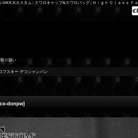
 G-SHOCKカスタム | スワロキャップ&スワロバッグ | Ｈｉｇｈ Ｃｌａｓｓ 
を取り扱い
ワロフスキー デコシャンパン
co-donpw
]