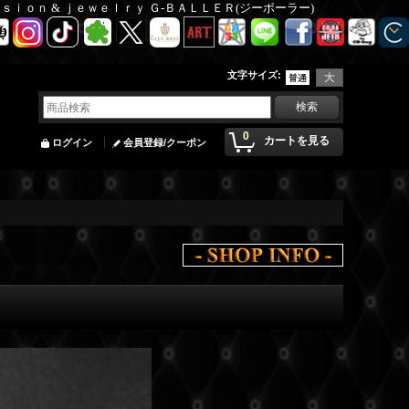
Ｆａｓｉｏｎ & ｊｅｗｅｌｒｙ Ｇ-ＢＡＬＬＥＲ(ジーボーラー)
文字サイズ
:
0
カートを見る
ログイン
会員登録/クーポン