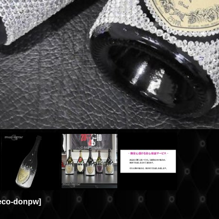
eco-donpw
]