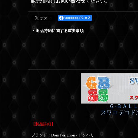
販売価格は
お問い合わせ
ください。
Facebookでシェア
返品特約に関する重要事項
Ｇ-ＢＡＬ
スワロ デコド
【製品詳細】
ブランド：Dom Perignon / ドンペリ