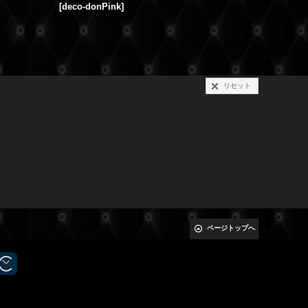
[
deco-donPink
]
[
deco-nam
リセット
ページトップへ