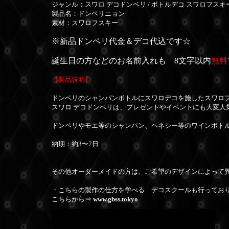
ジャンル：スワロ デコドンペリ / ボトルデコ スワロフスキ
製品名：ドンペリニョン
素材：スワロフスキー
※新品ドンペリ代金＆デコ代込です☆
誕生日の方などのお名前入れも 8文字以内
無料
【製品説明】
ドンペリのシャンパンボトルにスワロデコを施したスワロフ
スワロ デコドンペリは、プレゼントやイベントにも大変人
ドンペリやモエ等のシャンパン、ヘネシー等のワインボト
納期：約3〜7日
その他オーダーメイドの方は、ご希望のデザインによって
・こちらの製作の仕方を学べる デコスクールも行ってお
こちらから⇒
www.gbss.tokyo